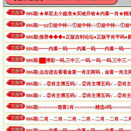
086期:★单双太小超准★买啥开啥★内幕一肖★精
086期:━(((①波中特√√①波中特√√①波中特√√
086期:推荐◆◆◆●正版吉利论坛●正版平肖平码●
086期:━━内幕一码━━内幕一码━━内幕一码
086期:██博彩一码.三中三.一码.一码.一码.三中三.
086期:点击进去看看金富一肖主两码，金富一肖主
086期:√→②肖主博五码√→②肖主博五码√→②肖
086期:√→②肖主博五码√→②肖主博五码√→②肖
086期:=======致富2肖========精选4码===
086期:二肖→二肖→二肖→二肖→二肖→二肖→
086期:━━内幕一码━━内幕一码━━内幕一码