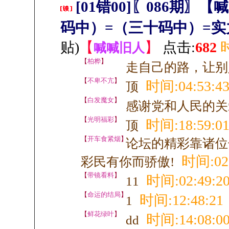
[01错00]〖086期
码中）=（三十码中）=
贴)
【
】
点击:
682
时
喊喊旧人
【
柏桦
】
走自己的路，让别
【
不卑不亢
】
时间:04:53:4
顶
【
白发魔女
】
感谢党和人民的关爱
【
光明福彩
】
时间:18:59:0
顶
【
开车食紧烟
】
论坛的精彩靠诸位
时间:02:
彩民有你而骄傲!
【
带镜看料
】
时间:02:49:2
11
【
命运的结局
】
时间:12:48:21
1
【
鲜花绿叶
】
时间:14:08:0
dd