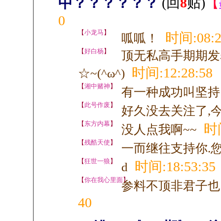
中？？？？？？
(回
8
贴)
【
0
【
小龙马
】
时间:08:2
呱呱！
【
好白杨
】
顶无私高手期期发
时间:12:28:58
☆~(^ω^)
【
湘中赌神
】
有一种成功叫坚持
【
此号作废
】
好久没去关注了,今
【
东方内幕
】
时间
没人点我啊~~
【
残酷天使
】
一而继往支持你.
【
狂世一狼
】
时间:18:53:35
d
【
你在我心里面
】
参料不顶非君子也
40