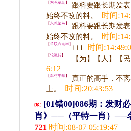
【
东莞菜鸟
】
跟料要跟长期发表
时间:14:
始终不改的料。
【
东莞菜鸟
】
跟料要跟长期发表
时间:14:
始终不改的料。
【
单双六点半
】
时间:14:49:0
111
【
轮流转
】
【为】【人】【民
6:12
【
腐朽年華
】
真正的高手，不离
时间:20:43:53
上。
[01错00]086期：
肖》──（平特一肖）──
721
时间:08-07 05:19:47