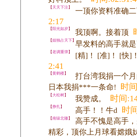
【
天天下注
】
一顶你资料准确二
2:17
【
阳光如岁
】
我顶啊。接着顶
【
姐独占天下
】
早发料的高手就是
【
老调重弹
】
[精]！ [准]！ [快]
2:41
【
黄鹤楼
】
打台湾我捐一个月
时间:
日本我捐***一条命!
【
大松树
】
时间:14
我赞成。
【
挣扎
】
时间:
高手！！牛d
【
南辕北辙
】
高手不愧是高手，
精彩，顶你上月球看嫦娥