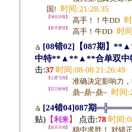
时间:21:28:35
国!
【
湖北沙狼
】
时
高手！！牛DD
【
射手爱情
】
时间:
高手！牛DD
[08错02]【087期】*
中特**▲**▲**合单双中特
击:
37
时间:08-08 21:26:49
【
让爱飞翔
】
准确决定影响力，
【
百万财神
】
时间:2
鼎~鼎~鼎~
[24错04]087期═╬══
贴)
【
】
点击:
78
时间:08
利来
【
娱乐天地
】
稳中求胜！ 对错