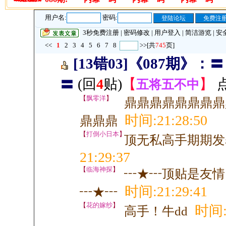
用户名:
密码:
3秒免费注册
|
密码修改
|
用户登入
|
简洁游览
|
安
<<
1
2
3
4
5
6
7
8
>>
[共
745
页]
[13错03]《087期
〓
(回
4
贴)
【
】
点
五将五不中
【
飘零洋
】
鼎鼎鼎鼎鼎鼎鼎鼎
时间:21:28:50
鼎鼎鼎
【
打倒小日本
】
顶无私高手期期发
21:29:37
【
临海神探
】
┅★┅顶贴是友情
时间:21:29:41
┅★┅
【
花的嫁纱
】
时间:2
高手！牛dd