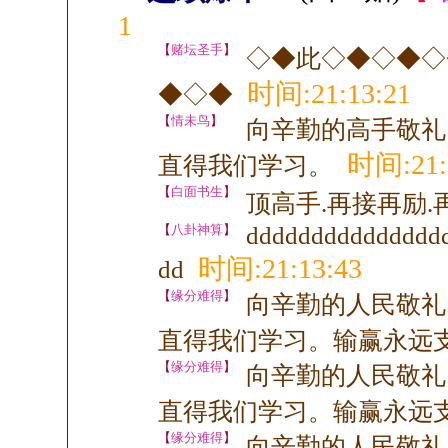
1
【
赌坛圣手
】
◇◆此◇◆◇◆◇
时间:21:13:21
◆◇◆
【
情未鸟
】
向辛勤的高手敬礼
时间:21:
直得我们学习。
【
白面书生
】
顶高手.再接再励.
【
八卦神算
】
ddddddddddddddd
时间:21:13:43
dd
【
缘分难得
】
向辛勤的人民敬礼
直得我们学习。输赢永远
【
缘分难得
】
向辛勤的人民敬礼
直得我们学习。输赢永远
【
缘分难得
】
向辛勤的人民敬礼