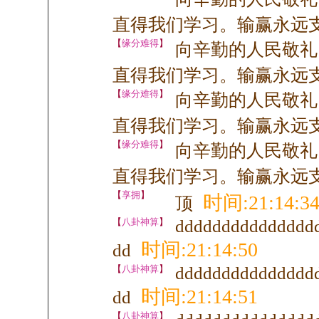
直得我们学习。输赢永远
【
缘分难得
】
向辛勤的人民敬礼
直得我们学习。输赢永远
【
缘分难得
】
向辛勤的人民敬礼
直得我们学习。输赢永远
【
缘分难得
】
向辛勤的人民敬礼
直得我们学习。输赢永远
【
享拥
】
时间:21:14:3
顶
【
八卦神算
】
ddddddddddddddd
时间:21:14:50
dd
【
八卦神算
】
ddddddddddddddd
时间:21:14:51
dd
【
八卦神算
】