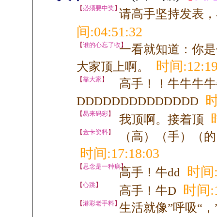
【
必须要中奖
】
请高手坚持发表，
间:04:51:32
【
谁的心忘了收
】
一看就知道：你是
时间:12:19
大家顶上啊。
【
靠大家
】
高手！！牛牛牛牛牛
时
DDDDDDDDDDDDDD
【
易来码彩
】
我顶啊。接着顶
【
金卡资料
】
（高）（手）（的
时间:17:18:03
【
思念是一种病
】
时间:1
高手！牛dd
【
心跳
】
时间:1
高手！牛D
【
港彩老手料
】
生活就像”呼吸“，