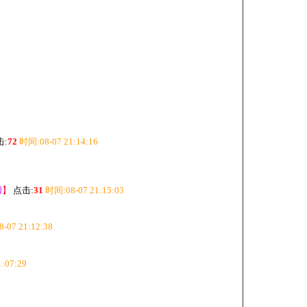
击:
72
时间:08-07 21:14:16
】
点击:
31
时间:08-07 21:15:03
秀
-07 21:12:38
:07:29