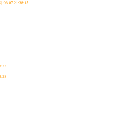
:08-07 21:38:15
8:23
8:28