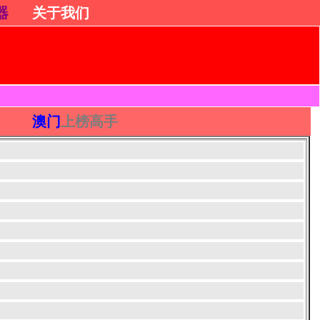
器
关于我们
澳门
上榜高手