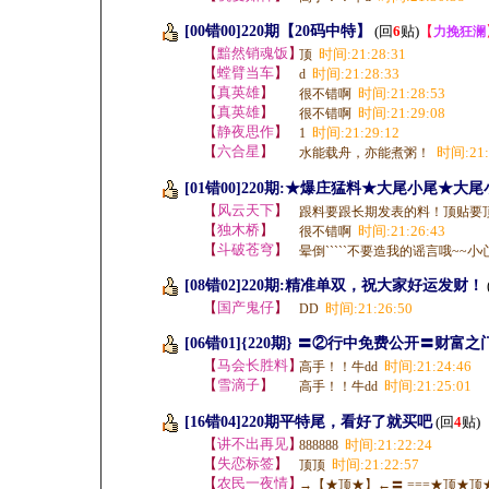
[00错00]220期【20码中特】
(回
6
贴)
【
力挽狂澜
【
黯然销魂饭
】
时间:21:28:31
顶
【
螳臂当车
】
时间:21:28:33
d
【
真英雄
】
时间:21:28:53
很不错啊
【
真英雄
】
时间:21:29:08
很不错啊
【
静夜思作
】
时间:21:29:12
1
【
六合星
】
时间:21:
水能载舟，亦能煮粥！
[01错00]220期:★爆庄猛料★大尾小尾★
【
风云天下
】
跟料要跟长期发表的料！顶贴要
【
独木桥
】
时间:21:26:43
很不错啊
【
斗破苍穹
】
晕倒`````不要造我的谣言哦~~小
[08错02]220期:精准单双，祝大家好运发财！
【
国产鬼仔
】
时间:21:26:50
DD
[06错01]{220期} 〓②行中免费公开〓财
【
马会长胜料
】
时间:21:24:46
高手！！牛dd
【
雪滴子
】
时间:21:25:01
高手！！牛dd
[16错04]220期平特尾，看好了就买吧
(回
4
贴)
【
讲不出再见
】
时间:21:22:24
888888
【
失恋标签
】
时间:21:22:57
顶顶
【
农民一夜情
】
→【★顶★】←〓 ===★顶★顶