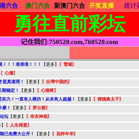
港六合
澳门六合
新澳门六合
开奖直播
统计
勇往直前彩坛
记住我们:750520.com,760520.com
！5尾！！！准准准！！！
【更多】
〖雪城〗
】
〖心澈〗
钱才是真道理！
【更多】
〖台湾中国的〗
 长期稳定！
【更多】
〖心狠疼〗
咱靠的是实力！一直有人模仿！从未有人超越！
【更多】
〖狸猫换太子〗
赴小康！
【更多】
〖穿云箭〗
利论坛
【更多】
〖布衣神相〗
多】
〖人生得意〗
━本期已免费大公开！
【更多】
〖花样年华〗