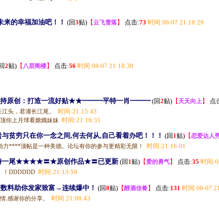
美好未来的幸福加油吧！！
(回
3
贴)
【
】
点击:
73
时间:08-07 21:18:29
云飞雪落
(回
2
贴)
【
】
点击:
56
时间:08-07 21:18:30
八层阁楼
━★★支持原创：打造一流好贴★★━━━平特一肖━━━
(回
2
贴)
【
】
点
天天向上
时间:21:15:43
长江头，君灌长江尾。
时间:21:16:31
.顶你上月球看嫦娥妹妹
→富贵与贫穷只在你一念之间,何去何从,自己看着办吧！！！
(回
1
贴)
【
恋爱达人
时间:21:16:01
种动力****顶帖是一种美德。论坛有你的参与更精彩无限！
★平特一尾★★★★〓★原创作品★〓已更新
(回
1
贴)
【
】
点击:
35
时间:08
爱的勇气
时间:21:13:59
！DDDDDD
↑≯--神招数料助你发家致富→连续爆中！
(回
8
贴)
【
】
点击:
131
时间:08-07 21
醇酒佳肴
时间:21:08:43
友情.感谢你的分享。