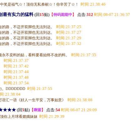
时间:21:38:46
 中奖是福气☆！顶你无私奉献☆！你辛苦了☆！
★独创最有实力的猛料
(回
15
贴)
【
】
点击:
312
时间:08-07 21:36:37
特码期期中
时间:21:37:25
短的路，不迈开双脚也无法到达。
时间:21:37:27
短的路，不迈开双脚也无法到达。
时间:21:37:29
短的路，不迈开双脚也无法到达。
时间:21:37:32
短的路，不迈开双脚也无法到达。
时间:21:37:35
顶永不卖料的贴，看料要看始终不改的料。
时间:21:37:37
。
时间:21:37:42
。
时间:21:37:44
。
时间:21:37:48
。
时间:21:37:54
。
时间:21:37:55
。DDDDDDD
间:21:38:04
时间:21:38:08
万语汇一语《好人一生平安，万事如意》
★★★★★
(回
5
贴)
【
】
点击:
54
时间:08-07 21:29:09
啊紫
时间:21:29:39
.顶你上月球看嫦娥妹妹