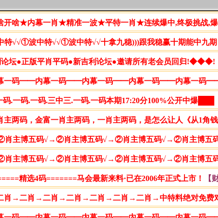
买啥开啥★内幕一肖★精准一波★平特一肖★连续爆中,终极挑战,
①波中特√√①波中特√√①波中特√√十拿九稳)))跟我稳赢十期能中九期
吉利论坛●正版平肖平码●新吉利论坛●邀请所有老会员回归!◆◆◆!
━内幕一码━━内幕一码━━内幕一码━━内幕一码━━内幕一码━
一码.一码.一码.三中三.一码.一码本期17:20分100%公开中爆███
一肖主两码，金富一肖主两码，一肖主两码，是怎么让人《从1角钱中
√→②肖主博五码√→②肖主博五码√→②肖主博五码√→②肖主博五码
√→②肖主博五码√→②肖主博五码√→②肖主博五码√→②肖主博五码
=======精选4码=======马会最新来料·已在2006年正式上市！
【
肖→二肖→二肖→二肖→二肖→二肖→二肖→二肖→中特料绝对免费
━内幕一码━━内幕一码━━内幕一码━━内幕一码━━内幕一码━