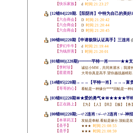
【
快乐家族
】
时间:21:23:27
d
[12错04]220期.【阳阴肖】中特为自己的
【
六合商会
】
时间:21:20:42
D
【
六合商会
】
时间:21:20:44
D
【
六合商会
】
时间:21:20:45
D
[00错00]220期【申请极限认证高手】三连肖
【
梦幻牛牛
】
时间:21:19:44
d
【
为钱所害
】
时间:21:20:01
1
[01错00](220期)━━━平特一肖━━
【
李时珍
】
诚征小MM，共同来灌水；我灌
【
星星雨
】
大哥你真是高手.望你越战越精彩
[14错05]220期→→→【平特一肖】→→
【
哥哥的心
】
看帖是一种缘分****回帖是一
[03错01]220期〓★爱的勇气★〓★★★
【
正在路上
】
【为】【人】【民】【服】【务】
[00错00]220期;--≮↑2连肖↑≯--≮↑2连肖
【
本草药王
】
发贴是奉献.看贴是缘分.顶贴是
【
圣手
】
时间:21:08:55
★★★
【
圣手
】
时间:21:08:59
★★★