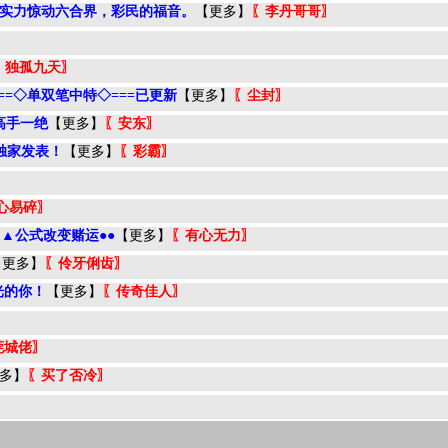
════,实力惊动六合界，彩民的福音。
【更多】
〖李丹哥哥〗
〖独孤九天〗
===◇单双笔中特◇===已更新
【更多】
〖尘封〗
…高手一绝
【更多】
〖安东〗
 独家发表！
【更多】
〖彩霸〗
心易碎〗
●▲▲公式改变赌运●●
【更多】
〖有心无力〗
【更多】
〖伶牙俐齿〗
光的你！
【更多】
〖传奇佳人〗
〗
莞城佬〗
多】
〖买了否冷〗