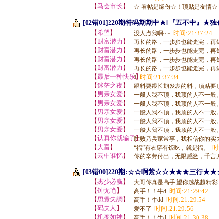
【
马会市长
】
☆ 看帖是缘份☆！顶贴是友情☆
[02错01]220期特码期期中★‖『五不中』
【
希望
】
时间:21:37:24
没人点我啊~~
【
财富潜力
】
再长的路，一步步也能走完，再
【
财富潜力
】
再长的路，一步步也能走完，再
【
财富潜力
】
再长的路，一步步也能走完，再
【
财富潜力
】
再长的路，一步步也能走完，再
【
最后一种快乐
】
时间:21:37:34
1
【
迷茫之夜
】
跟料要跟长期发表的料，顶贴要
【
男亲女爱
】
一般人我不顶，我顶的人不一般
【
男亲女爱
】
一般人我不顶，我顶的人不一般
【
男亲女爱
】
一般人我不顶，我顶的人不一般
【
男亲女爱
】
一般人我不顶，我顶的人不一般
【
男亲女爱
】
一般人我不顶，我顶的人不一般
【
认真你就输了
】
胜败乃兵家常事，我相信你的实力
【
大富
】
时
“福”有衣穿有饭吃，就是福。
【
云中谁忆
】
你的辛劳付出，无限感激，千言
[03错00]220期:☆☆啊紫☆☆★★★三行★
【
杰少必赢
】
大哥你真是高手.望你越战越精彩
【
钟无艳
】
时间:21:29:42
高手！！牛d
【
思覺失調
】
时间:21:29:54
高手！牛dd
【
码夫人
】
时间:21:29:56
爱不了
【
机变如神
】
时间:21:30:38
高手！！牛d