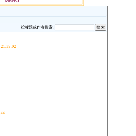
按标题或作者搜索:
21:39:02
:44