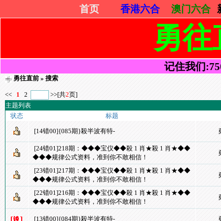
首页
香港六合
澳门六合
勇往
记住我们:7505
勇往直前
» 搜索
<<
1
2
>>
[共
2
页]
主题列表
状态
标题
[14错00]{085期}殺半波有特-
[24错01]218期：◆◆◆宝仪◆◆殺 1 肖★殺 1 肖★◆◆
◆◆◆规律公式资料，准到你不敢相信！
[23错01]217期：◆◆◆宝仪◆◆殺 1 肖★殺 1 肖★◆◆
◆◆◆规律公式资料，准到你不敢相信！
[22错01]216期：◆◆◆宝仪◆◆殺 1 肖★殺 1 肖★◆◆
◆◆◆规律公式资料，准到你不敢相信！
[13错00]{084期}殺半波有特-