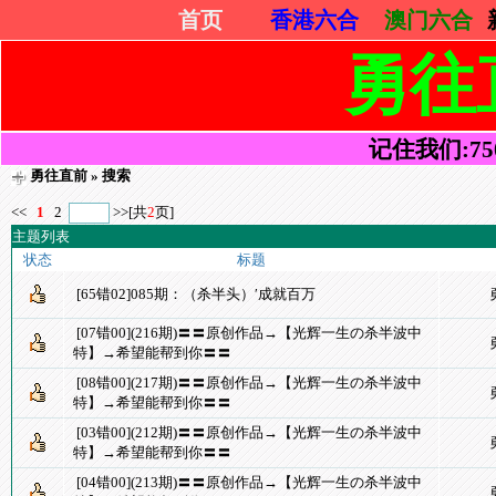
首页
香港六合
澳门六合
勇往
记住我们:7505
勇往直前
» 搜索
<<
1
2
>>
[共
2
页]
主题列表
状态
标题
[65错02]085期：（杀半头）′成就百万
[07错00](216期)〓〓原创作品→【光辉一生の杀半波中
特】→希望能帮到你〓〓
[08错00](217期)〓〓原创作品→【光辉一生の杀半波中
特】→希望能帮到你〓〓
[03错00](212期)〓〓原创作品→【光辉一生の杀半波中
特】→希望能帮到你〓〓
[04错00](213期)〓〓原创作品→【光辉一生の杀半波中