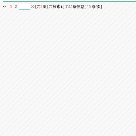
<<
1
2
>>
[共
2
页] 共搜索到了55条信息[ 45 条/页]