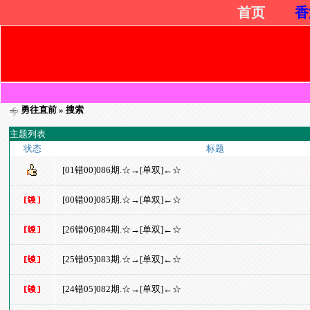
首页
香
勇往直前
» 搜索
主题列表
状态
标题
[01错00]086期.☆→[单双]←☆
[00错00]085期.☆→[单双]←☆
[26错06]084期.☆→[单双]←☆
[25错05]083期.☆→[单双]←☆
[24错05]082期.☆→[单双]←☆