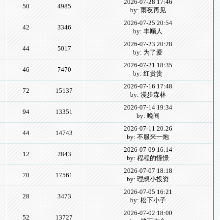
2026-07-28 17:46
50
4985
by: 雨夜再见
2026-07-25 20:54
42
3346
by: 丰顺人
2026-07-23 20:28
44
5017
by: 为了爱
2026-07-21 18:35
46
7470
by: 红贵贵
2026-07-16 17:48
72
15137
by: 漫步森林
2026-07-14 19:34
94
13351
by: 晚间
2026-07-11 20:26
44
14743
by: 不服来一炮
2026-07-09 16:14
12
2843
by: 程程的憧憬
2026-07-07 18:18
70
17561
by: 理想小投资
2026-07-05 16:21
28
3473
by: 松下小子
2026-07-02 18:00
52
13727