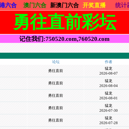
港六合
澳门六合
新澳门六合
开奖直播
统计
勇往直前彩坛
记住我们:750520.com,760520.com
论坛
作者
猛龙
勇往直前
2026-08-07
猛龙
勇往直前
2026-08-04
猛龙
勇往直前
2026-08-01
猛龙
勇往直前
2026-07-30
猛龙
勇往直前
2026-07-28