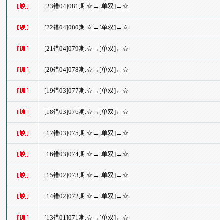
[23错04]081期.☆→[单双]←☆
[22错04]080期.☆→[单双]←☆
[21错04]079期.☆→[单双]←☆
[20错04]078期.☆→[单双]←☆
[19错03]077期.☆→[单双]←☆
[18错03]076期.☆→[单双]←☆
[17错03]075期.☆→[单双]←☆
[16错03]074期.☆→[单双]←☆
[15错02]073期.☆→[单双]←☆
[14错02]072期.☆→[单双]←☆
[13错01]071期.☆→[单双]←☆