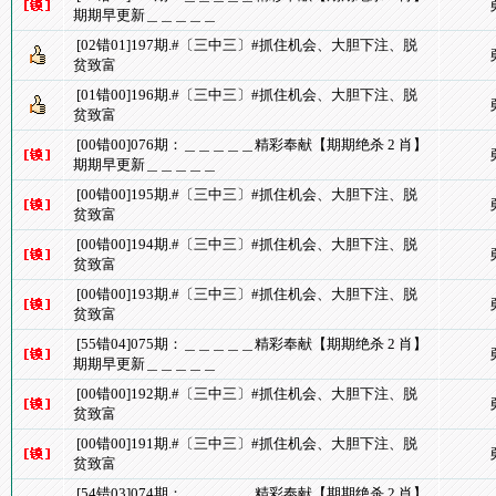
期期早更新＿＿＿＿＿
[02错01]197期.#〔三中三〕#抓住机会、大胆下注、脱
贫致富
[01错00]196期.#〔三中三〕#抓住机会、大胆下注、脱
贫致富
[00错00]076期：＿＿＿＿＿精彩奉献【期期绝杀 2 肖】
期期早更新＿＿＿＿＿
[00错00]195期.#〔三中三〕#抓住机会、大胆下注、脱
贫致富
[00错00]194期.#〔三中三〕#抓住机会、大胆下注、脱
贫致富
[00错00]193期.#〔三中三〕#抓住机会、大胆下注、脱
贫致富
[55错04]075期：＿＿＿＿＿精彩奉献【期期绝杀 2 肖】
期期早更新＿＿＿＿＿
[00错00]192期.#〔三中三〕#抓住机会、大胆下注、脱
贫致富
[00错00]191期.#〔三中三〕#抓住机会、大胆下注、脱
贫致富
[54错03]074期：＿＿＿＿＿精彩奉献【期期绝杀 2 肖】