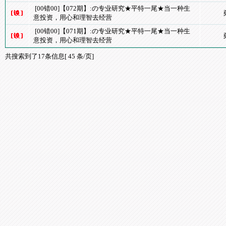
[00错00]【072期】:の专业研究★平特一尾★当一种生
意投资，用心和理智去经营
[00错00]【071期】:の专业研究★平特一尾★当一种生
意投资，用心和理智去经营
共搜索到了17条信息[ 45 条/页]