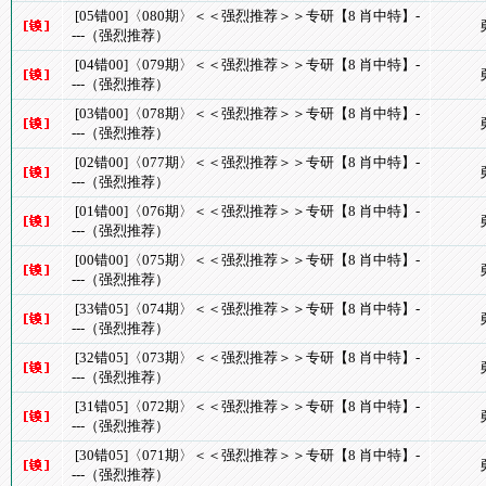
[05错00]〈080期〉＜＜强烈推荐＞＞专研【8 肖中特】-
---（强烈推荐）
[04错00]〈079期〉＜＜强烈推荐＞＞专研【8 肖中特】-
---（强烈推荐）
[03错00]〈078期〉＜＜强烈推荐＞＞专研【8 肖中特】-
---（强烈推荐）
[02错00]〈077期〉＜＜强烈推荐＞＞专研【8 肖中特】-
---（强烈推荐）
[01错00]〈076期〉＜＜强烈推荐＞＞专研【8 肖中特】-
---（强烈推荐）
[00错00]〈075期〉＜＜强烈推荐＞＞专研【8 肖中特】-
---（强烈推荐）
[33错05]〈074期〉＜＜强烈推荐＞＞专研【8 肖中特】-
---（强烈推荐）
[32错05]〈073期〉＜＜强烈推荐＞＞专研【8 肖中特】-
---（强烈推荐）
[31错05]〈072期〉＜＜强烈推荐＞＞专研【8 肖中特】-
---（强烈推荐）
[30错05]〈071期〉＜＜强烈推荐＞＞专研【8 肖中特】-
---（强烈推荐）