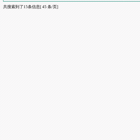
共搜索到了15条信息[ 45 条/页]