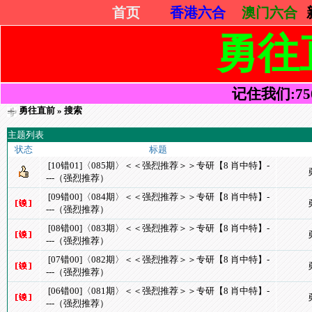
首页
香港六合
澳门六合
勇往
记住我们:7505
勇往直前
» 搜索
主题列表
状态
标题
[10错01]〈085期〉＜＜强烈推荐＞＞专研【8 肖中特】-
---（强烈推荐）
[09错00]〈084期〉＜＜强烈推荐＞＞专研【8 肖中特】-
---（强烈推荐）
[08错00]〈083期〉＜＜强烈推荐＞＞专研【8 肖中特】-
---（强烈推荐）
[07错00]〈082期〉＜＜强烈推荐＞＞专研【8 肖中特】-
---（强烈推荐）
[06错00]〈081期〉＜＜强烈推荐＞＞专研【8 肖中特】-
---（强烈推荐）