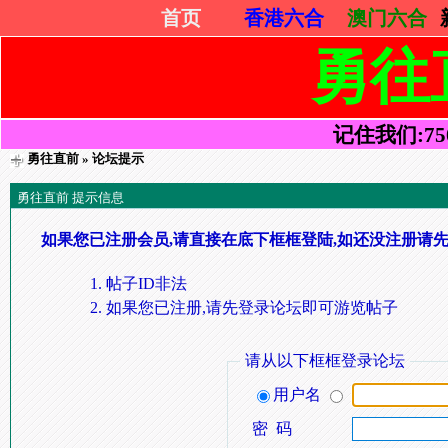
首页
香港六合
澳门六合
勇往
记住我们:7505
勇往直前
» 论坛提示
勇往直前 提示信息
如果您已注册会员,请直接在底下框框登陆,如还没注册请先
帖子ID非法
如果您已注册,请先登录论坛即可游览帖子
请从以下框框登录论坛
用户名
密 码