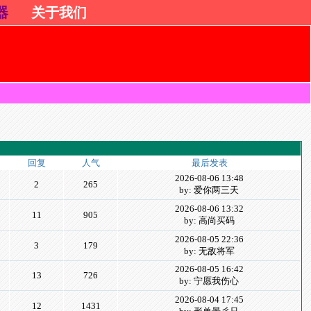
器
关于我们
回复
人气
最后发表
2026-08-06 13:48
2
265
by: 爱你两三天
2026-08-06 13:32
11
905
by: 高尚买码
2026-08-05 22:36
3
179
by: 无敌将军
2026-08-05 16:42
13
726
by: 宁愿我伤心
2026-08-04 17:45
12
1431