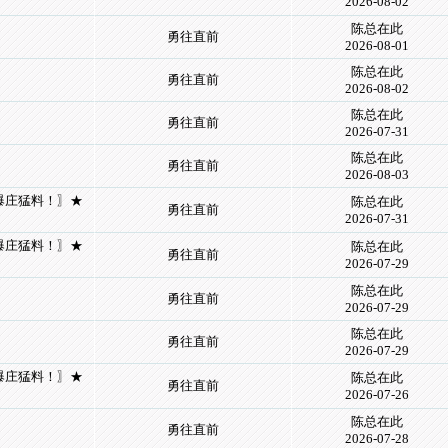
2026-08-02
陈总在此
勇往直前
2026-08-01
陈总在此
勇往直前
2026-08-02
陈总在此
勇往直前
2026-07-31
陈总在此
勇往直前
2026-08-03
,爆庄猛料！〗★
陈总在此
勇往直前
2026-07-31
,爆庄猛料！〗★
陈总在此
勇往直前
2026-07-29
陈总在此
勇往直前
2026-07-29
陈总在此
勇往直前
2026-07-29
,爆庄猛料！〗★
陈总在此
勇往直前
2026-07-26
陈总在此
勇往直前
2026-07-28