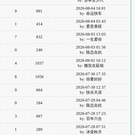
by: 形单景彡只
2026-08-04 16:01
9
691
by: 命运快车
2026-08-04 03:43
1
414
by: 爱意香槟
2026-08-03 13:03
7
832
by: 一生爱你
2026-08-03 01:56
0
246
by: 陈总在此
2026-08-01 16:12
4
1037
by: 微笑在延续
2026-07-30 17:35
8
1056
by: 你要好好
2026-07-30 12:37
9
664
by: 快乐天涯
2026-07-29 04:46
0
184
by: 陈总在此
2026-07-28 17:23
3
697
by: 百年六合
2026-07-28 07:51
1
289
by: 冰壶秋月