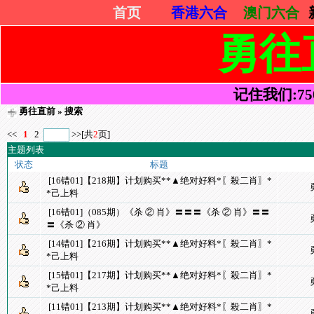
首页
香港六合
澳门六合
勇往
记住我们:7505
勇往直前
» 搜索
<<
1
2
>>
[共
2
页]
主题列表
状态
标题
[16错01]【218期】计划购买**▲绝对好料*〖殺二肖〗*
*己上料
[16错01]（085期）《杀 ② 肖》〓〓〓《杀 ② 肖》〓〓
〓《杀 ② 肖》
[14错01]【216期】计划购买**▲绝对好料*〖殺二肖〗*
*己上料
[15错01]【217期】计划购买**▲绝对好料*〖殺二肖〗*
*己上料
[11错01]【213期】计划购买**▲绝对好料*〖殺二肖〗*