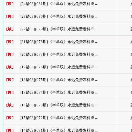
[24错03]{081期}《半单双》永远免费发料※→
[23错03]{080期}《半单双》永远免费发料※→
[22错03]{079期}《半单双》永远免费发料※→
[21错03]{078期}《半单双》永远免费发料※→
[20错03]{077期}《半单双》永远免费发料※→
[19错03]{076期}《半单双》永远免费发料※→
[18错03]{075期}《半单双》永远免费发料※→
[17错03]{074期}《半单双》永远免费发料※→
[16错03]{073期}《半单双》永远免费发料※→
[15错03]{072期}《半单双》永远免费发料※→
[14错03]{071期}《半单双》永远免费发料※→