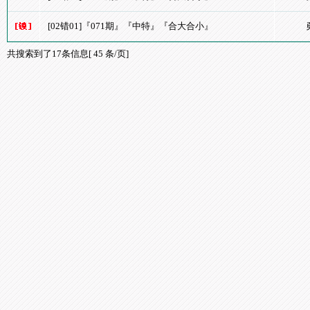
[02错01]『071期』『中特』『合大合小』
共搜索到了17条信息[ 45 条/页]