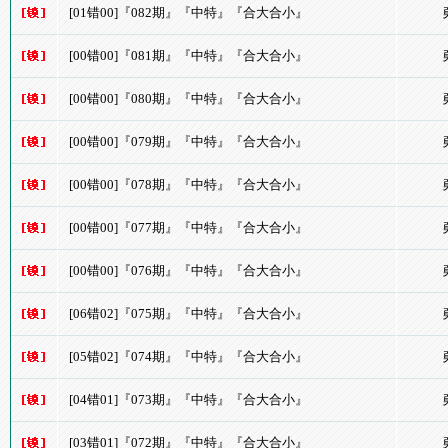
[01错00]『082期』『中特』『合大合小』
[00错00]『081期』『中特』『合大合小』
[00错00]『080期』『中特』『合大合小』
[00错00]『079期』『中特』『合大合小』
[00错00]『078期』『中特』『合大合小』
[00错00]『077期』『中特』『合大合小』
[00错00]『076期』『中特』『合大合小』
[06错02]『075期』『中特』『合大合小』
[05错02]『074期』『中特』『合大合小』
[04错01]『073期』『中特』『合大合小』
[03错01]『072期』『中特』『合大合小』