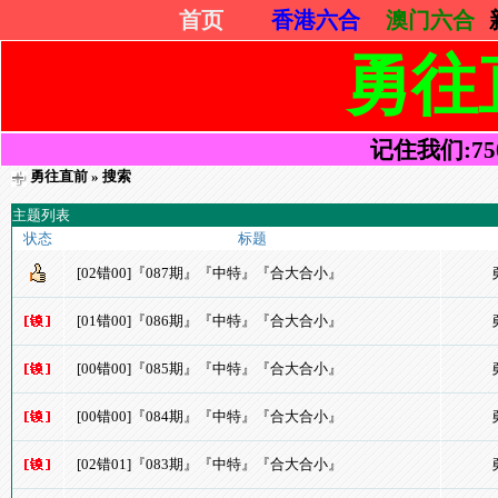
首页
香港六合
澳门六合
勇往
记住我们:7505
勇往直前
» 搜索
主题列表
状态
标题
[02错00]『087期』『中特』『合大合小』
[01错00]『086期』『中特』『合大合小』
[00错00]『085期』『中特』『合大合小』
[00错00]『084期』『中特』『合大合小』
[02错01]『083期』『中特』『合大合小』