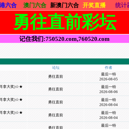
港六合
澳门六合
新澳门六合
开奖直播
统计
勇往直前彩坛
记住我们:750520.com,760520.com
论坛
作者
最后一特
勇往直前
2026-08-05
③ 肖拿大奖)☆★
最后一特
勇往直前
2026-08-06
③ 肖拿大奖)☆★
最后一特
勇往直前
2026-08-04
③ 肖拿大奖)☆★
最后一特
勇往直前
2026-08-04
最后一特
勇往直前