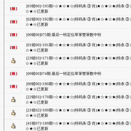
[03错00]<193期>☆★☆★☆(特码杀 ③ 肖)★☆★☆★(特杀 
☆★☆已更新
[02错00]<192期>☆★☆★☆(特码杀 ③ 肖)★☆★☆★(特杀 
☆★☆已更新
[00错00]075期:最后一特定位單筆雙筆数中特
[01错00]<191期>☆★☆★☆(特码杀 ③ 肖)★☆★☆★(特杀 
☆★☆已更新
[23错03]<171期>☆★☆★☆(特码杀 ③ 肖)★☆★☆★(特杀 
☆★☆已更新
[00错00]074期:最后一特定位單筆雙筆数中特
[00错00]<190期>☆★☆★☆(特码杀 ③ 肖)★☆★☆★(特杀 
☆★☆已更新
[22错03]<170期>☆★☆★☆(特码杀 ③ 肖)★☆★☆★(特杀 
☆★☆已更新
[21错02]<169期>☆★☆★☆(特码杀 ③ 肖)★☆★☆★(特杀 
☆★☆已更新
[41错07]<189期>☆★☆★☆(特码杀 ③ 肖)★☆★☆★(特杀 
☆★☆已更新