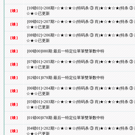
[10错03]<208期>☆★☆★☆(特码杀 ③ 肖)★☆★☆★(特杀 
☆★☆已更新
[09错02]<207期>☆★☆★☆(特码杀 ③ 肖)★☆★☆★(特杀 
☆★☆已更新
[08错02]<206期>☆★☆★☆(特码杀 ③ 肖)★☆★☆★(特杀 
☆★☆已更新
[00错00]080期:最后一特定位單筆雙筆数中特
[07错01]<205期>☆★☆★☆(特码杀 ③ 肖)★☆★☆★(特杀 
☆★☆已更新
[02错01]079期:最后一特定位單筆雙筆数中特
[06错01]<204期>☆★☆★☆(特码杀 ③ 肖)★☆★☆★(特杀 
☆★☆已更新
[05错01]<203期>☆★☆★☆(特码杀 ③ 肖)★☆★☆★(特杀 
☆★☆已更新
[01错00]078期:最后一特定位單筆雙筆数中特
[04错01]<202期>☆★☆★☆(特码杀 ③ 肖)★☆★☆★(特杀 
☆★☆已更新