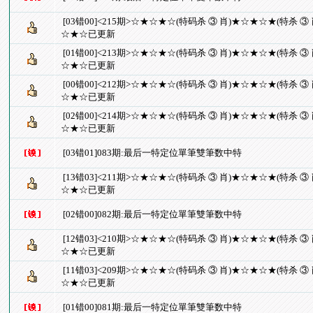
[03错00]<215期>☆★☆★☆(特码杀 ③ 肖)★☆★☆★(特杀 
☆★☆已更新
[01错00]<213期>☆★☆★☆(特码杀 ③ 肖)★☆★☆★(特杀 
☆★☆已更新
[00错00]<212期>☆★☆★☆(特码杀 ③ 肖)★☆★☆★(特杀 
☆★☆已更新
[02错00]<214期>☆★☆★☆(特码杀 ③ 肖)★☆★☆★(特杀 
☆★☆已更新
[03错01]083期:最后一特定位單筆雙筆数中特
[13错03]<211期>☆★☆★☆(特码杀 ③ 肖)★☆★☆★(特杀 
☆★☆已更新
[02错00]082期:最后一特定位單筆雙筆数中特
[12错03]<210期>☆★☆★☆(特码杀 ③ 肖)★☆★☆★(特杀 
☆★☆已更新
[11错03]<209期>☆★☆★☆(特码杀 ③ 肖)★☆★☆★(特杀 
☆★☆已更新
[01错00]081期:最后一特定位單筆雙筆数中特