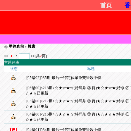
首页
香
勇往直前
» 搜索
<<
1
2
>>
[共
2
页]
主题列表
状态
标题
[05错02]085期:最后一特定位單筆雙筆数中特
[06错00]<218期>☆★☆★☆(特码杀 ③ 肖)★☆★☆★(特杀 
☆★☆已更新
[05错00]<217期>☆★☆★☆(特码杀 ③ 肖)★☆★☆★(特杀 
☆★☆已更新
[04错00]<216期>☆★☆★☆(特码杀 ③ 肖)★☆★☆★(特杀 
☆★☆已更新
[04错01]084期:最后一特定位單筆雙筆数中特