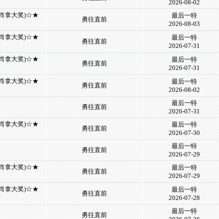
2026-08-02
③ 肖拿大奖)☆★
最后一特
勇往直前
2026-08-03
③ 肖拿大奖)☆★
最后一特
勇往直前
2026-07-31
③ 肖拿大奖)☆★
最后一特
勇往直前
2026-07-31
③ 肖拿大奖)☆★
最后一特
勇往直前
2026-08-02
最后一特
勇往直前
2026-07-31
③ 肖拿大奖)☆★
最后一特
勇往直前
2026-07-30
最后一特
勇往直前
2026-07-29
③ 肖拿大奖)☆★
最后一特
勇往直前
2026-07-29
③ 肖拿大奖)☆★
最后一特
勇往直前
2026-07-28
最后一特
勇往直前