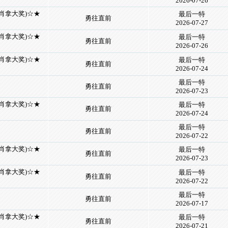
2026-07-26
③ 肖拿大奖)☆★
最后一特
勇往直前
2026-07-27
③ 肖拿大奖)☆★
最后一特
勇往直前
2026-07-26
③ 肖拿大奖)☆★
最后一特
勇往直前
2026-07-24
最后一特
勇往直前
2026-07-23
③ 肖拿大奖)☆★
最后一特
勇往直前
2026-07-24
最后一特
勇往直前
2026-07-22
③ 肖拿大奖)☆★
最后一特
勇往直前
2026-07-23
③ 肖拿大奖)☆★
最后一特
勇往直前
2026-07-22
最后一特
勇往直前
2026-07-17
③ 肖拿大奖)☆★
最后一特
勇往直前
2026-07-21