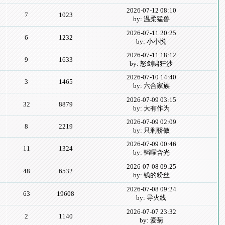
2026-07-12 08:10
7
1023
by: 温柔猛兽
2026-07-11 20:25
6
1232
by: 小小悦
2026-07-11 18:12
9
1633
by: 怒剑啸狂沙
2026-07-10 14:40
3
1465
by: 六合家族
2026-07-09 03:15
32
8879
by: 大有作为
2026-07-09 02:09
8
2219
by: 只剩骄傲
2026-07-09 00:46
11
1324
by: 韬曜含光
2026-07-08 09:25
48
6532
by: 钱的粉丝
2026-07-08 09:24
63
19608
by: 导火线
2026-07-07 23:32
2
1140
by: 爱菊