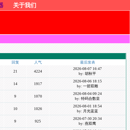
器
关于我们
回复
人气
最后发表
2026-08-07 16:47
21
4224
by: 胡秋平
2026-08-06 18:15
14
1917
by: 一箭双雕
2026-08-04 09:24
9
1070
by: 特码合数皇
2026-08-01 18:54
10
1026
by: 月光蓝蓝
2026-07-30 20:34
9
925
by: 燕双鹰