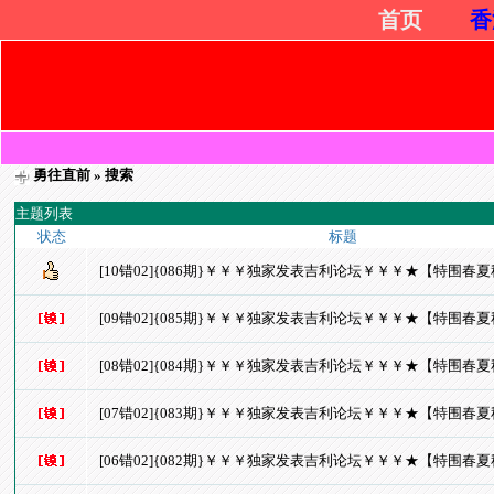
首页
香
勇往直前
» 搜索
主题列表
状态
标题
[10错02]{086期}￥￥￥独家发表吉利论坛￥￥￥★【特围春
[09错02]{085期}￥￥￥独家发表吉利论坛￥￥￥★【特围春
[08错02]{084期}￥￥￥独家发表吉利论坛￥￥￥★【特围春
[07错02]{083期}￥￥￥独家发表吉利论坛￥￥￥★【特围春
[06错02]{082期}￥￥￥独家发表吉利论坛￥￥￥★【特围春