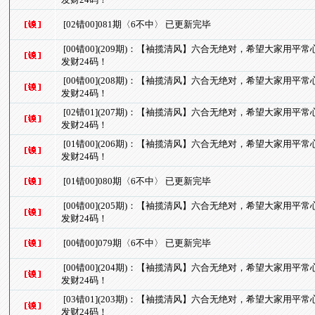
[02错00]081期〈6不中〉 已更新完毕
[00错00](209期)：【袖揽清风】六合无绝对，希望大家用平常心去
发财24码！
[00错00](208期)：【袖揽清风】六合无绝对，希望大家用平常心去
发财24码！
[02错01](207期)：【袖揽清风】六合无绝对，希望大家用平常心去
发财24码！
[01错00](206期)：【袖揽清风】六合无绝对，希望大家用平常心去
发财24码！
[01错00]080期〈6不中〉 已更新完毕
[00错00](205期)：【袖揽清风】六合无绝对，希望大家用平常心去
发财24码！
[00错00]079期〈6不中〉 已更新完毕
[00错00](204期)：【袖揽清风】六合无绝对，希望大家用平常心去
发财24码！
[03错01](203期)：【袖揽清风】六合无绝对，希望大家用平常心去
发财24码！