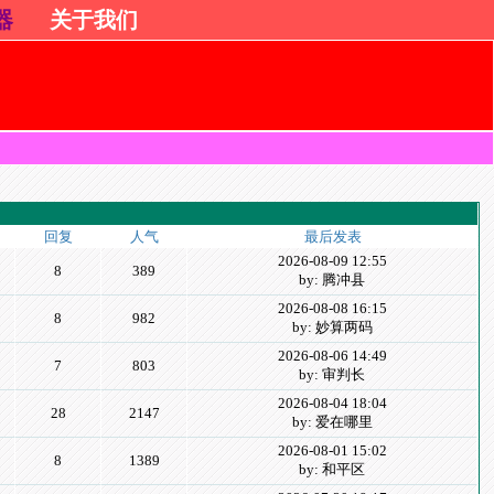
器
关于我们
回复
人气
最后发表
2026-08-09 12:55
8
389
by: 腾冲县
2026-08-08 16:15
8
982
by: 妙算两码
2026-08-06 14:49
7
803
by: 审判长
2026-08-04 18:04
28
2147
by: 爱在哪里
2026-08-01 15:02
8
1389
by: 和平区