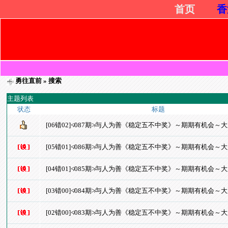
首页
香
勇往直前
» 搜索
主题列表
状态
标题
[06错02]≮087期≯与人为善《稳定五不中奖》～期期有机会～大
[05错01]≮086期≯与人为善《稳定五不中奖》～期期有机会～大
[04错01]≮085期≯与人为善《稳定五不中奖》～期期有机会～大
[03错00]≮084期≯与人为善《稳定五不中奖》～期期有机会～大
[02错00]≮083期≯与人为善《稳定五不中奖》～期期有机会～大