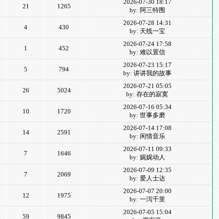
2026-07-30 18:17
21
1265
by: 阿三特围
2026-07-28 14:31
4
430
by: 天线一宝
2026-07-24 17:58
1
452
by: 难以置信
2026-07-23 15:17
5
794
by: 讲讲我的故事
2026-07-21 05:05
26
5024
by: 存在的寂寞
2026-07-16 05:34
10
1720
by: 世事多磨
2026-07-14 17:08
14
2591
by: 闲情音乐
2026-07-11 09:33
7
1646
by: 娓娓动人
2026-07-09 12:35
7
2069
by: 爱人士达
2026-07-07 20:00
12
1975
by: 一泻千里
2026-07-05 15:04
59
9845