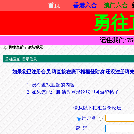
首页
香港六合
澳门六合
勇往
记住我们:7505
勇往直前
» 论坛提示
勇往直前 提示信息
如果您已注册会员,请直接在底下框框登陆,如还没注册请先
没有查找匹配的内容
如果您已注册,请先登录论坛即可游览帖子
请从以下框框登录论坛
用户名
密 码