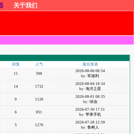
器
关于我们
回复
人气
最后发表
2026-08-06 08:54
11
598
by: 军德利
2026-08-04 18:34
14
1732
by: 海洋之星
2026-08-01 08:35
9
1126
by: 绿油
2026-07-30 17:51
6
951
by: 苹果手机
2026-07-28 12:59
5
1270
by: 鲁树人