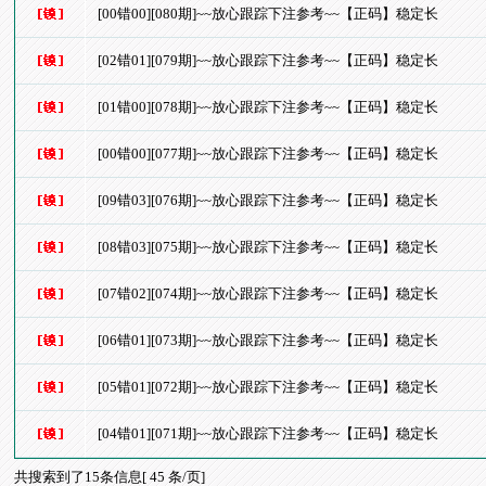
[00错00][080期]~~放心跟踪下注参考~~【正码】稳定长
[02错01][079期]~~放心跟踪下注参考~~【正码】稳定长
[01错00][078期]~~放心跟踪下注参考~~【正码】稳定长
[00错00][077期]~~放心跟踪下注参考~~【正码】稳定长
[09错03][076期]~~放心跟踪下注参考~~【正码】稳定长
[08错03][075期]~~放心跟踪下注参考~~【正码】稳定长
[07错02][074期]~~放心跟踪下注参考~~【正码】稳定长
[06错01][073期]~~放心跟踪下注参考~~【正码】稳定长
[05错01][072期]~~放心跟踪下注参考~~【正码】稳定长
[04错01][071期]~~放心跟踪下注参考~~【正码】稳定长
共搜索到了15条信息[ 45 条/页]