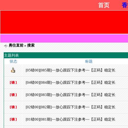
首页
香
勇往直前
» 搜索
主题列表
状态
标题
[05错00][085期]~~放心跟踪下注参考~~【正码】稳定长
[04错00][084期]~~放心跟踪下注参考~~【正码】稳定长
[03错00][083期]~~放心跟踪下注参考~~【正码】稳定长
[02错00][082期]~~放心跟踪下注参考~~【正码】稳定长
[01错00][081期]~~放心跟踪下注参考~~【正码】稳定长