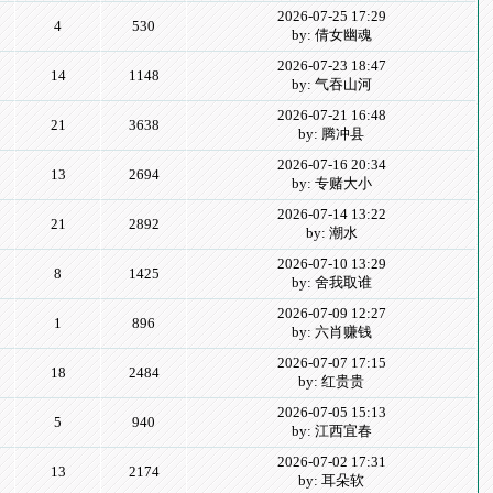
2026-07-25 17:29
4
530
by: 倩女幽魂
2026-07-23 18:47
14
1148
by: 气吞山河
2026-07-21 16:48
21
3638
by: 腾冲县
2026-07-16 20:34
13
2694
by: 专赌大小
2026-07-14 13:22
21
2892
by: 潮水
2026-07-10 13:29
8
1425
by: 舍我取谁
2026-07-09 12:27
1
896
by: 六肖赚钱
2026-07-07 17:15
18
2484
by: 红贵贵
2026-07-05 15:13
5
940
by: 江西宜春
2026-07-02 17:31
13
2174
by: 耳朵软