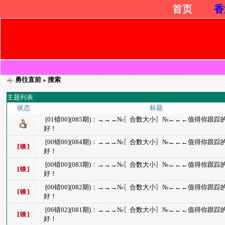
首页
香
勇往直前
» 搜索
主题列表
状态
标题
[01错00](085期)：→→→№〖合数大小〗№←←←值得你跟
好！
[00错00](084期)：→→→№〖合数大小〗№←←←值得你跟
好！
[00错00](083期)：→→→№〖合数大小〗№←←←值得你跟
好！
[00错00](082期)：→→→№〖合数大小〗№←←←值得你跟
好！
[06错02](081期)：→→→№〖合数大小〗№←←←值得你跟
好！