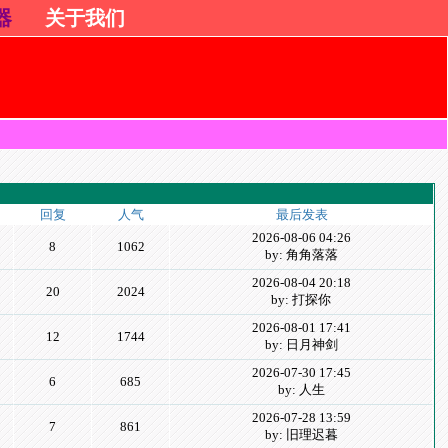
器
关于我们
回复
人气
最后发表
2026-08-06 04:26
8
1062
by: 角角落落
2026-08-04 20:18
20
2024
by: 打探你
2026-08-01 17:41
12
1744
by: 日月神剑
2026-07-30 17:45
6
685
by: 人生
2026-07-28 13:59
7
861
by: 旧理迟暮