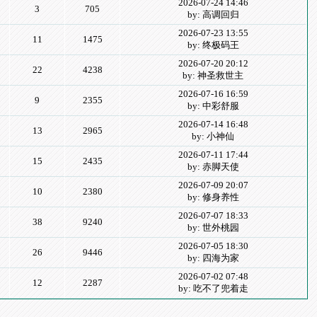
2026-07-24 14:46
3
705
by: 高调回归
2026-07-23 13:55
11
1475
by: 终极码王
2026-07-20 20:12
22
4238
by: 神圣救世主
2026-07-16 16:59
9
2355
by: 中彩舒服
2026-07-14 16:48
13
2965
by: 小神仙
2026-07-11 17:44
15
2435
by: 赤脚天使
2026-07-09 20:07
10
2380
by: 修身养性
2026-07-07 18:33
38
9240
by: 世外桃园
2026-07-05 18:30
26
9446
by: 四海为家
2026-07-02 07:48
12
2287
by: 吃不了兜着走