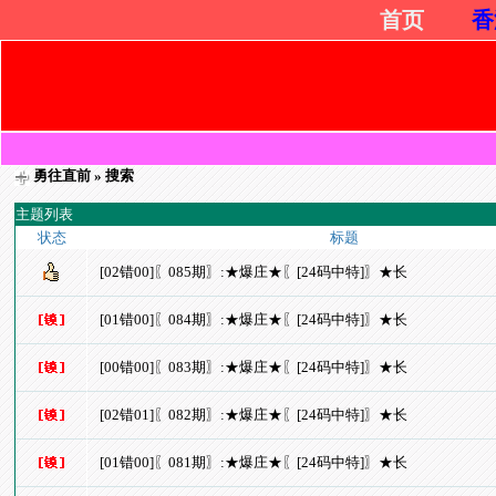
首页
香
勇往直前
» 搜索
主题列表
状态
标题
[02错00]〖085期〗:★爆庄★〖[24码中特]〗★长
[01错00]〖084期〗:★爆庄★〖[24码中特]〗★长
[00错00]〖083期〗:★爆庄★〖[24码中特]〗★长
[02错01]〖082期〗:★爆庄★〖[24码中特]〗★长
[01错00]〖081期〗:★爆庄★〖[24码中特]〗★长