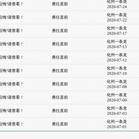
化州一条龙
会后悔!请查看！
勇往直前
2026-07-24
化州一条龙
会后悔!请查看！
勇往直前
2026-07-22
化州一条龙
会后悔!请查看！
勇往直前
2026-07-17
化州一条龙
会后悔!请查看！
勇往直前
2026-07-15
化州一条龙
会后悔!请查看！
勇往直前
2026-07-12
化州一条龙
会后悔!请查看！
勇往直前
2026-07-10
化州一条龙
会后悔!请查看！
勇往直前
2026-07-08
化州一条龙
会后悔!请查看！
勇往直前
2026-07-06
化州一条龙
会后悔!请查看！
勇往直前
2026-07-03
化州一条龙
会后悔!请查看！
勇往直前
2026-07-01