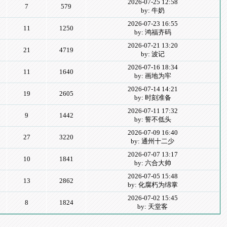
2026-07-25 12:58
7
579
by: 牛奶
2026-07-23 16:55
11
1250
by: 鸿福齐码
2026-07-21 13:20
21
4719
by: 波记
2026-07-16 18:34
11
1640
by: 画地为牢
2026-07-14 14:21
19
2605
by: 时刻准备
2026-07-11 17:32
9
1442
by: 誓不低头
2026-07-09 16:40
27
3220
by: 通州十二少
2026-07-07 13:17
10
1841
by: 六合大帅
2026-07-05 15:48
13
2862
by: 化腐朽为绵掌
2026-07-02 15:45
8
1824
by: 天堂客