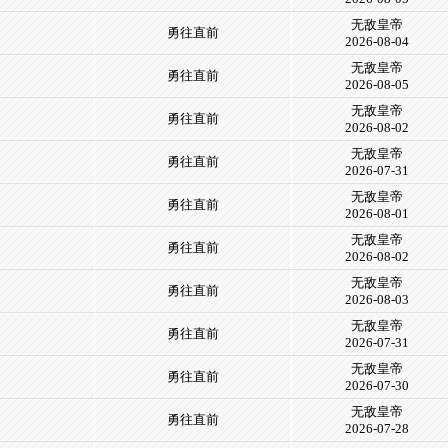
无敌皇帝
勇往直前
2026-08-04
无敌皇帝
勇往直前
2026-08-05
无敌皇帝
勇往直前
2026-08-02
无敌皇帝
勇往直前
2026-07-31
无敌皇帝
勇往直前
2026-08-01
无敌皇帝
勇往直前
2026-08-02
无敌皇帝
勇往直前
2026-08-03
无敌皇帝
勇往直前
2026-07-31
无敌皇帝
勇往直前
2026-07-30
无敌皇帝
勇往直前
2026-07-28