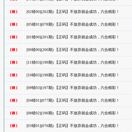
[02错00](202期):【正码】不放弃就会成功，六合精彩！
[05错01](078期):【正码】不放弃就会成功，六合精彩！
[01错00](201期):【正码】不放弃就会成功，六合精彩！
[00错00](200期):【正码】不放弃就会成功，六合精彩！
[11错03](199期):【正码】不放弃就会成功，六合精彩！
[10错03](198期):【正码】不放弃就会成功，六合精彩！
[09错03](197期):【正码】不放弃就会成功，六合精彩！
[04错01](077期):【正码】不放弃就会成功，六合精彩！
[08错02](196期):【正码】不放弃就会成功，六合精彩！
[03错01](076期):【正码】不放弃就会成功，六合精彩！