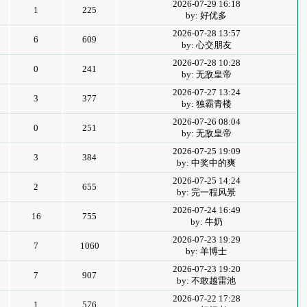
2026-07-29 16:18
1
225
by: 好优多
2026-07-28 13:57
6
609
by: 心交朋友
2026-07-28 10:28
0
241
by: 无敌皇帝
2026-07-27 13:24
3
377
by: 独霸青楼
2026-07-26 08:04
0
251
by: 无敌皇帝
2026-07-25 19:09
3
384
by: 中奖中的爽
2026-07-25 14:24
2
655
by: 完一程风景
2026-07-24 16:49
16
755
by: 牛奶
2026-07-23 19:29
7
1060
by: 羊博士
2026-07-23 19:20
7
907
by: 不敢越雷池
2026-07-22 17:28
1
576