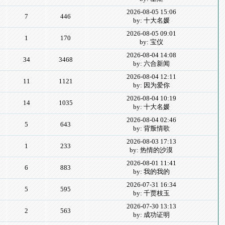
2026-08-05 15:06
7
446
by: 十大名媛
2026-08-05 09:01
1
170
by: 宝仪
2026-08-04 14:08
34
3468
by: 六合新闻
2026-08-04 12:11
11
1121
by: 因为爱你
2026-08-04 10:19
14
1035
by: 十大名媛
2026-08-04 02:46
5
643
by: 背叛情歌
2026-08-03 17:13
1
233
by: 热情的沙漠
2026-08-01 11:41
6
883
by: 我的我的
2026-07-31 16:34
5
595
by: 千贾枝玉
2026-07-30 13:13
2
563
by: 成功证明