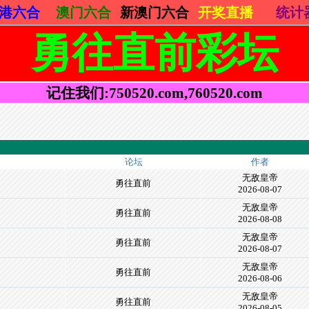
港六合
澳门六合
新澳门六合
开奖直播
统计
勇往直前彩坛
记住我们:750520.com,760520.com
论坛
作者
无敌皇帝
勇往直前
2026-08-07
无敌皇帝
勇往直前
2026-08-08
无敌皇帝
勇往直前
2026-08-07
无敌皇帝
勇往直前
2026-08-06
无敌皇帝
勇往直前
2026-08-05