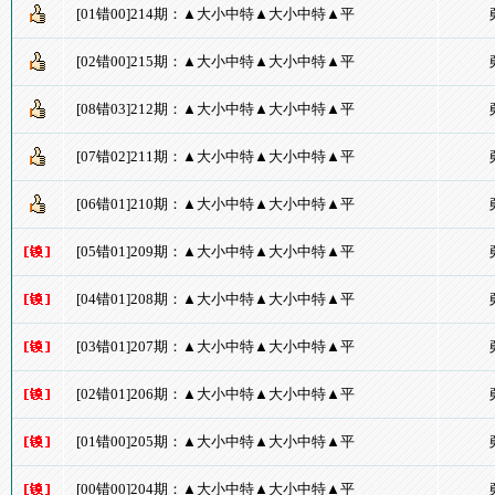
[01错00]214期：▲大小中特▲大小中特▲平
[02错00]215期：▲大小中特▲大小中特▲平
[08错03]212期：▲大小中特▲大小中特▲平
[07错02]211期：▲大小中特▲大小中特▲平
[06错01]210期：▲大小中特▲大小中特▲平
[05错01]209期：▲大小中特▲大小中特▲平
[04错01]208期：▲大小中特▲大小中特▲平
[03错01]207期：▲大小中特▲大小中特▲平
[02错01]206期：▲大小中特▲大小中特▲平
[01错00]205期：▲大小中特▲大小中特▲平
[00错00]204期：▲大小中特▲大小中特▲平