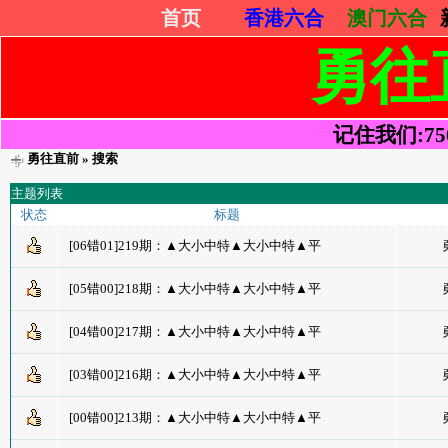
首页
香港六合
澳门六合
勇往
记住我们:7505
勇往直前
» 搜索
主题列表
状态
标题
[06错01]219期：▲大小中特▲大小中特▲平
[05错00]218期：▲大小中特▲大小中特▲平
[04错00]217期：▲大小中特▲大小中特▲平
[03错00]216期：▲大小中特▲大小中特▲平
[00错00]213期：▲大小中特▲大小中特▲平