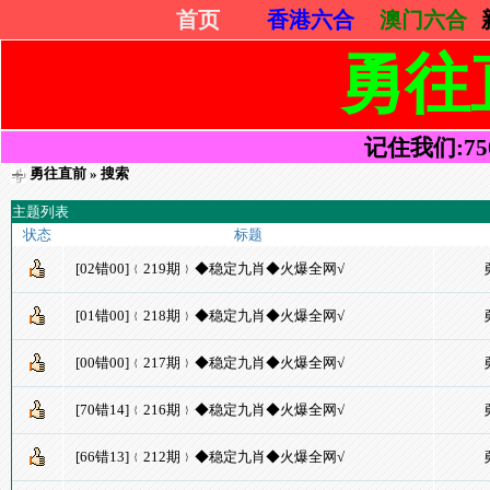
首页
香港六合
澳门六合
勇往
记住我们:7505
勇往直前
» 搜索
主题列表
状态
标题
[02错00]﹛219期﹜◆稳定九肖◆火爆全网√
[01错00]﹛218期﹜◆稳定九肖◆火爆全网√
[00错00]﹛217期﹜◆稳定九肖◆火爆全网√
[70错14]﹛216期﹜◆稳定九肖◆火爆全网√
[66错13]﹛212期﹜◆稳定九肖◆火爆全网√