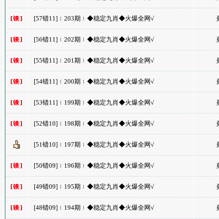
[57错11]﹛203期﹜◆稳定九肖◆火爆全网√
[56错11]﹛202期﹜◆稳定九肖◆火爆全网√
[55错11]﹛201期﹜◆稳定九肖◆火爆全网√
[54错11]﹛200期﹜◆稳定九肖◆火爆全网√
[53错11]﹛199期﹜◆稳定九肖◆火爆全网√
[52错10]﹛198期﹜◆稳定九肖◆火爆全网√
[51错10]﹛197期﹜◆稳定九肖◆火爆全网√
[50错09]﹛196期﹜◆稳定九肖◆火爆全网√
[49错09]﹛195期﹜◆稳定九肖◆火爆全网√
[48错09]﹛194期﹜◆稳定九肖◆火爆全网√