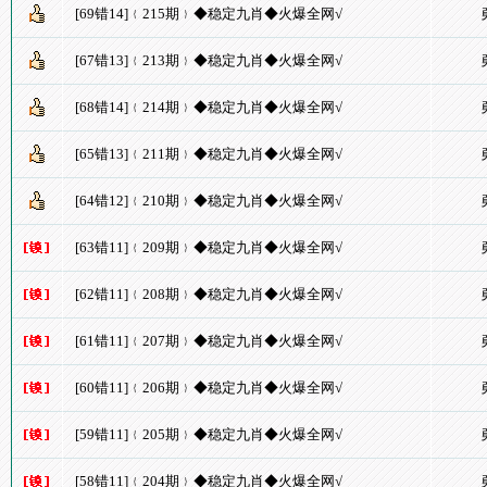
[69错14]﹛215期﹜◆稳定九肖◆火爆全网√
[67错13]﹛213期﹜◆稳定九肖◆火爆全网√
[68错14]﹛214期﹜◆稳定九肖◆火爆全网√
[65错13]﹛211期﹜◆稳定九肖◆火爆全网√
[64错12]﹛210期﹜◆稳定九肖◆火爆全网√
[63错11]﹛209期﹜◆稳定九肖◆火爆全网√
[62错11]﹛208期﹜◆稳定九肖◆火爆全网√
[61错11]﹛207期﹜◆稳定九肖◆火爆全网√
[60错11]﹛206期﹜◆稳定九肖◆火爆全网√
[59错11]﹛205期﹜◆稳定九肖◆火爆全网√
[58错11]﹛204期﹜◆稳定九肖◆火爆全网√