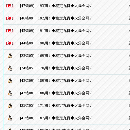
[47错09]﹛193期﹜◆稳定九肖◆火爆全网√
[46错09]﹛192期﹜◆稳定九肖◆火爆全网√
[45错09]﹛191期﹜◆稳定九肖◆火爆全网√
[44错09]﹛190期﹜◆稳定九肖◆火爆全网√
[23错05]﹛169期﹜◆稳定九肖◆火爆全网√
[24错05]﹛170期﹜◆稳定九肖◆火爆全网√
[43错09]﹛189期﹜◆稳定九肖◆火爆全网√
[42错08]﹛188期﹜◆稳定九肖◆火爆全网√
[25错05]﹛171期﹜◆稳定九肖◆火爆全网√
[41错08]﹛187期﹜◆稳定九肖◆火爆全网√