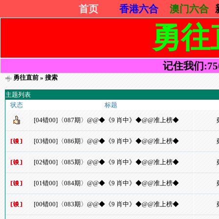
首页
香港六合
澳门六合
勇往
记住我们:7505
勇往直前
» 搜索
主题列表
状态
标题
[04错00]〈087期〉@@◆《9 肖中》◆@@准上榜◆
[03错00]〈086期〉@@◆《9 肖中》◆@@准上榜◆
[02错00]〈085期〉@@◆《9 肖中》◆@@准上榜◆
[01错00]〈084期〉@@◆《9 肖中》◆@@准上榜◆
[00错00]〈083期〉@@◆《9 肖中》◆@@准上榜◆