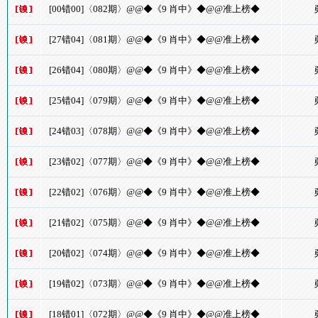
[00错00]〈082期〉@@◆《9 肖中》◆@@准上榜◆
[27错04]〈081期〉@@◆《9 肖中》◆@@准上榜◆
[26错04]〈080期〉@@◆《9 肖中》◆@@准上榜◆
[25错04]〈079期〉@@◆《9 肖中》◆@@准上榜◆
[24错03]〈078期〉@@◆《9 肖中》◆@@准上榜◆
[23错02]〈077期〉@@◆《9 肖中》◆@@准上榜◆
[22错02]〈076期〉@@◆《9 肖中》◆@@准上榜◆
[21错02]〈075期〉@@◆《9 肖中》◆@@准上榜◆
[20错02]〈074期〉@@◆《9 肖中》◆@@准上榜◆
[19错02]〈073期〉@@◆《9 肖中》◆@@准上榜◆
[18错01]〈072期〉@@◆《9 肖中》◆@@准上榜◆