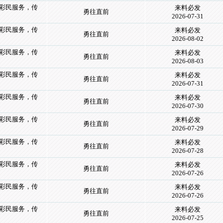
为彩民服务，传
来料必发
勇往直前
2026-07-31
为彩民服务，传
来料必发
勇往直前
2026-08-02
为彩民服务，传
来料必发
勇往直前
2026-08-03
为彩民服务，传
来料必发
勇往直前
2026-07-31
为彩民服务，传
来料必发
勇往直前
2026-07-30
为彩民服务，传
来料必发
勇往直前
2026-07-29
为彩民服务，传
来料必发
勇往直前
2026-07-28
为彩民服务，传
来料必发
勇往直前
2026-07-26
为彩民服务，传
来料必发
勇往直前
2026-07-26
为彩民服务，传
来料必发
勇往直前
2026-07-25