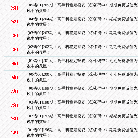
[05错01]205期：高手料稳定投资〈②④码中〉期期免费诚信
说中的救星！
[04错01]204期：高手料稳定投资〈②④码中〉期期免费诚信
说中的救星！
[03错00]203期：高手料稳定投资〈②④码中〉期期免费诚信
说中的救星！
[02错00]202期：高手料稳定投资〈②④码中〉期期免费诚信
说中的救星！
[01错00]201期：高手料稳定投资〈②④码中〉期期免费诚信
说中的救星！
[00错00]200期：高手料稳定投资〈②④码中〉期期免费诚信
说中的救星！
[00错00]199期：高手料稳定投资〈②④码中〉期期免费诚信
说中的救星！
[03错01]198期：高手料稳定投资〈②④码中〉期期免费诚信
说中的救星！
[02错01]197期：高手料稳定投资〈②④码中〉期期免费诚信
说中的救星！
[01错00]196期：高手料稳定投资〈②④码中〉期期免费诚信
说中的救星！