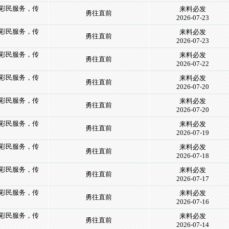
为彩民服务，传
来料必发
勇往直前
2026-07-23
为彩民服务，传
来料必发
勇往直前
2026-07-23
为彩民服务，传
来料必发
勇往直前
2026-07-22
为彩民服务，传
来料必发
勇往直前
2026-07-20
为彩民服务，传
来料必发
勇往直前
2026-07-20
为彩民服务，传
来料必发
勇往直前
2026-07-19
为彩民服务，传
来料必发
勇往直前
2026-07-18
为彩民服务，传
来料必发
勇往直前
2026-07-17
为彩民服务，传
来料必发
勇往直前
2026-07-16
为彩民服务，传
来料必发
勇往直前
2026-07-14