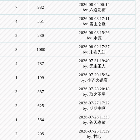
2026-08-04 06:14
7
932
by: 六道彩霸
2026-08-03 17:11
4
551
by: 雪山之巅
2026-08-03 15:26
2
230
by: 水源
2026-08-02 17:37
8
1080
by: 未布先知
2026-07-31 19:49
4
787
by: 无尘圣人
2026-07-29 15:34
1
199
by: 小齐火锅店
2026-07-28 20:18
3
387
by: 取之不尽
2026-07-27 17:22
3
625
by: 期期中啊
2026-07-26 11:33
1
564
by: 苍天彩敏
2026-07-25 17:39
2
295
by: 甘心