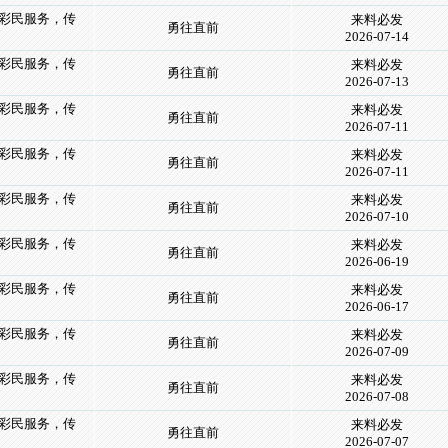
为彩民服务，传
来料必发
勇往直前
2026-07-14
为彩民服务，传
来料必发
勇往直前
2026-07-13
为彩民服务，传
来料必发
勇往直前
2026-07-11
为彩民服务，传
来料必发
勇往直前
2026-07-11
为彩民服务，传
来料必发
勇往直前
2026-07-10
为彩民服务，传
来料必发
勇往直前
2026-06-19
为彩民服务，传
来料必发
勇往直前
2026-06-17
为彩民服务，传
来料必发
勇往直前
2026-07-09
为彩民服务，传
来料必发
勇往直前
2026-07-08
为彩民服务，传
来料必发
勇往直前
2026-07-07