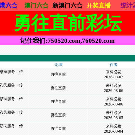
港六合
澳门六合
新澳门六合
开奖直播
统计
勇往直前彩坛
记住我们:750520.com,760520.com
论坛
作者
为彩民服务，传
来料必发
勇往直前
2026-08-07
为彩民服务，传
来料必发
勇往直前
2026-08-06
为彩民服务，传
来料必发
勇往直前
2026-08-06
为彩民服务，传
来料必发
勇往直前
2026-08-05
为彩民服务，传
来料必发
勇往直前
2026-08-04