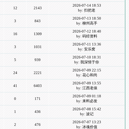
2026-07-14 18:53
12
2143
by: 扫把老
2026-07-13 18:50
3
843
by: 柳州高手
2026-07-12 18:40
16
1309
by: 码经资料
2026-07-11 13:36
3
1031
by: 安乐窝
2026-07-10 18:31
5
939
by: 我深情于你
2026-07-09 22:15
24
2221
by: 花心和尚
2026-07-09 13:55
41
6403
by: 江西老俵
2026-07-09 01:18
0
171
by: 来料必发
2026-07-08 15:42
1
436
by: 波记
2026-07-07 13:23
2
476
by: 冰魂价值