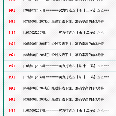
[20错02]207期:=======实力打造△【杀 十二 码】△△===
[07错00]〖207期〗经过实贱下注、准确率高的杀3尾特
[19错02]206期:=======实力打造△【杀 十二 码】△△===
[06错00]〖206期〗经过实贱下注、准确率高的杀3尾特
[05错00]〖205期〗经过实贱下注、准确率高的杀3尾特
[18错01]205期:=======实力打造△【杀 十二 码】△△===
[17错01]204期:=======实力打造△【杀 十二 码】△△===
[04错00]〖204期〗经过实贱下注、准确率高的杀3尾特
[03错00]〖203期〗经过实贱下注、准确率高的杀3尾特
[16错00]203期:=======实力打造△【杀 十二 码】△△===