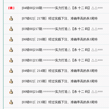
[04错00]218期:=======实力打造△【杀 十二 码】△△===
[07错02]〖217期〗经过实贱下注、准确率高的杀3尾特
[03错00]217期:=======实力打造△【杀 十二 码】△△===
[06错02]〖216期〗经过实贱下注、准确率高的杀3尾特
[02错00]216期:=======实力打造△【杀 十二 码】△△===
[03错01]213期:=======实力打造△【杀 十二 码】△△===
[04错01]〖214期〗经过实贱下注、准确率高的杀3尾特
[05错02]〖215期〗经过实贱下注、准确率高的杀3尾特
[00错00]214期:=======实力打造△【杀 十二 码】△△===
[03错01]〖213期〗经过实贱下注、准确率高的杀3尾特