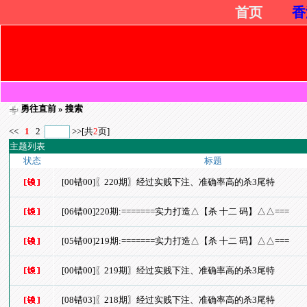
首页
香
勇往直前
» 搜索
<<
1
2
>>
[共
2
页]
主题列表
状态
标题
[00错00]〖220期〗经过实贱下注、准确率高的杀3尾特
[06错00]220期:=======实力打造△【杀 十二 码】△△===
[05错00]219期:=======实力打造△【杀 十二 码】△△===
[00错00]〖219期〗经过实贱下注、准确率高的杀3尾特
[08错03]〖218期〗经过实贱下注、准确率高的杀3尾特