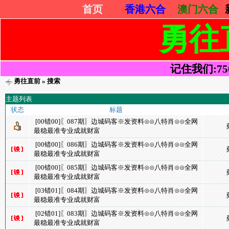
首页
香港六合
澳门六合
勇往
记住我们:7505
勇往直前
» 搜索
主题列表
状态
标题
[00错00]〖087期〗边城码客※发资料⊙⊙八特肖⊙⊙全网
最稳最准专业成就财富
[00错00]〖086期〗边城码客※发资料⊙⊙八特肖⊙⊙全网
最稳最准专业成就财富
[00错00]〖085期〗边城码客※发资料⊙⊙八特肖⊙⊙全网
最稳最准专业成就财富
[03错01]〖084期〗边城码客※发资料⊙⊙八特肖⊙⊙全网
最稳最准专业成就财富
[02错01]〖083期〗边城码客※发资料⊙⊙八特肖⊙⊙全网
最稳最准专业成就财富