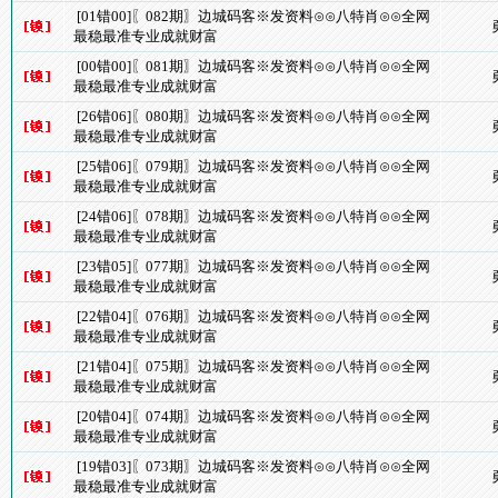
[01错00]〖082期〗边城码客※发资料⊙⊙八特肖⊙⊙全网
最稳最准专业成就财富
[00错00]〖081期〗边城码客※发资料⊙⊙八特肖⊙⊙全网
最稳最准专业成就财富
[26错06]〖080期〗边城码客※发资料⊙⊙八特肖⊙⊙全网
最稳最准专业成就财富
[25错06]〖079期〗边城码客※发资料⊙⊙八特肖⊙⊙全网
最稳最准专业成就财富
[24错06]〖078期〗边城码客※发资料⊙⊙八特肖⊙⊙全网
最稳最准专业成就财富
[23错05]〖077期〗边城码客※发资料⊙⊙八特肖⊙⊙全网
最稳最准专业成就财富
[22错04]〖076期〗边城码客※发资料⊙⊙八特肖⊙⊙全网
最稳最准专业成就财富
[21错04]〖075期〗边城码客※发资料⊙⊙八特肖⊙⊙全网
最稳最准专业成就财富
[20错04]〖074期〗边城码客※发资料⊙⊙八特肖⊙⊙全网
最稳最准专业成就财富
[19错03]〖073期〗边城码客※发资料⊙⊙八特肖⊙⊙全网
最稳最准专业成就财富