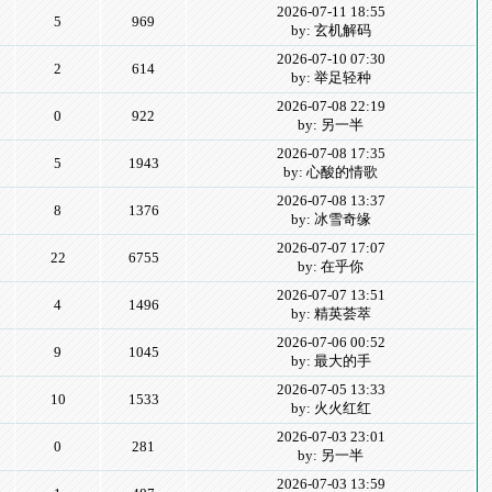
2026-07-11 18:55
5
969
by: 玄机解码
2026-07-10 07:30
2
614
by: 举足轻种
2026-07-08 22:19
0
922
by: 另一半
2026-07-08 17:35
5
1943
by: 心酸的情歌
2026-07-08 13:37
8
1376
by: 冰雪奇缘
2026-07-07 17:07
22
6755
by: 在乎你
2026-07-07 13:51
4
1496
by: 精英荟萃
2026-07-06 00:52
9
1045
by: 最大的手
2026-07-05 13:33
10
1533
by: 火火红红
2026-07-03 23:01
0
281
by: 另一半
2026-07-03 13:59