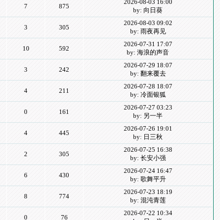
2026-08-03 16:00
7
875
by: 向日葵
2026-08-03 09:02
3
305
by: 雨夜再见
2026-07-31 17:07
10
592
by: 海浪的声音
2026-07-29 18:07
3
242
by: 翻来覆去
2026-07-28 18:07
4
211
by: 冷面银狐
2026-07-27 03:23
0
161
by: 另一半
2026-07-26 19:01
4
445
by: 日三秋
2026-07-25 16:38
2
305
by: 长安小强
2026-07-24 16:47
6
430
by: 歌舞平升
2026-07-23 18:19
8
774
by: 混沌青莲
2026-07-22 10:34
0
76