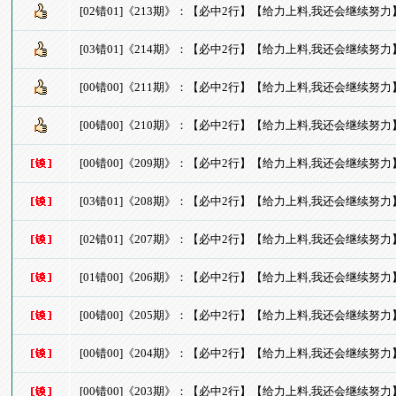
[02错01]《213期》：【必中2行】【给力上料,我还会继续努力
[03错01]《214期》：【必中2行】【给力上料,我还会继续努力
[00错00]《211期》：【必中2行】【给力上料,我还会继续努力
[00错00]《210期》：【必中2行】【给力上料,我还会继续努力
[00错00]《209期》：【必中2行】【给力上料,我还会继续努力
[03错01]《208期》：【必中2行】【给力上料,我还会继续努力
[02错01]《207期》：【必中2行】【给力上料,我还会继续努力
[01错00]《206期》：【必中2行】【给力上料,我还会继续努力
[00错00]《205期》：【必中2行】【给力上料,我还会继续努力
[00错00]《204期》：【必中2行】【给力上料,我还会继续努力
[00错00]《203期》：【必中2行】【给力上料,我还会继续努力