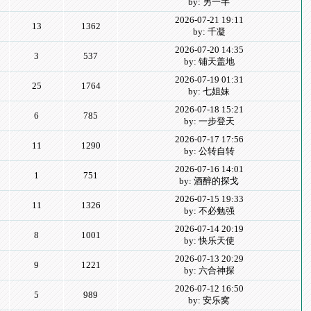
by: 另一半
2026-07-21 19:11
13
1362
by: 千凝
2026-07-20 14:35
3
537
by: 铺天盖地
2026-07-19 01:31
25
1764
by: 七姐妹
2026-07-18 15:21
6
785
by: 一步登天
2026-07-17 17:56
11
1290
by: 公转自转
2026-07-16 14:01
1
751
by: 酒醉的探戈
2026-07-15 19:33
11
1326
by: 不必勉强
2026-07-14 20:19
8
1001
by: 快乐天使
2026-07-13 20:29
9
1221
by: 六合神探
2026-07-12 16:50
5
989
by: 安乐窝