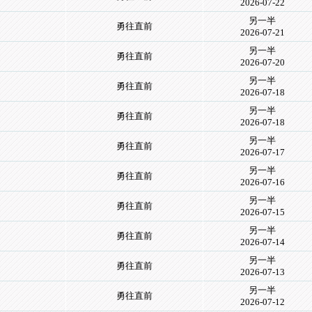
2026-07-22
另一半
】
勇往直前
2026-07-21
另一半
】
勇往直前
2026-07-20
另一半
】
勇往直前
2026-07-18
另一半
】
勇往直前
2026-07-18
另一半
】
勇往直前
2026-07-17
另一半
】
勇往直前
2026-07-16
另一半
】
勇往直前
2026-07-15
另一半
】
勇往直前
2026-07-14
另一半
】
勇往直前
2026-07-13
另一半
】
勇往直前
2026-07-12