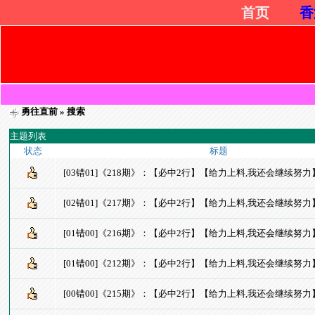
首页
香
勇往直前
» 搜索
主题列表
状态
标题
[03错01]《218期》：【必中2行】【给力上料,我还会继续努力
[02错01]《217期》：【必中2行】【给力上料,我还会继续努力
[01错00]《216期》：【必中2行】【给力上料,我还会继续努力
[01错00]《212期》：【必中2行】【给力上料,我还会继续努力
[00错00]《215期》：【必中2行】【给力上料,我还会继续努力