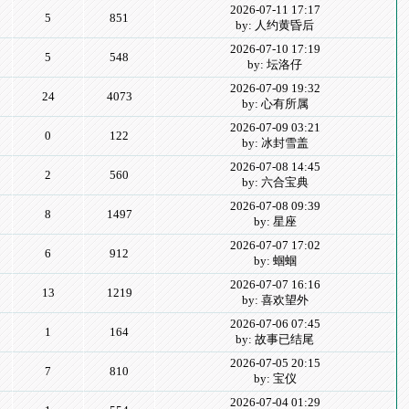
2026-07-11 17:17
5
851
by: 人约黄昏后
2026-07-10 17:19
5
548
by: 坛洛仔
2026-07-09 19:32
24
4073
by: 心有所属
2026-07-09 03:21
0
122
by: 冰封雪盖
2026-07-08 14:45
2
560
by: 六合宝典
2026-07-08 09:39
8
1497
by: 星座
2026-07-07 17:02
6
912
by: 蝈蝈
2026-07-07 16:16
13
1219
by: 喜欢望外
2026-07-06 07:45
1
164
by: 故事已结尾
2026-07-05 20:15
7
810
by: 宝仪
2026-07-04 01:29