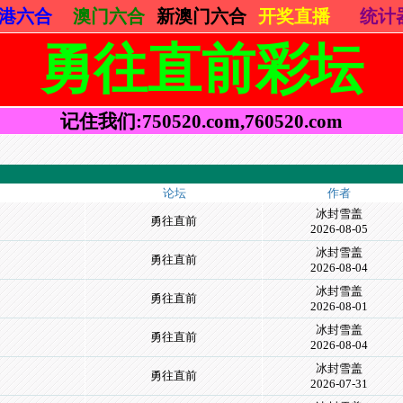
港六合
澳门六合
新澳门六合
开奖直播
统计
勇往直前彩坛
记住我们:750520.com,760520.com
论坛
作者
冰封雪盖
勇往直前
2026-08-05
冰封雪盖
勇往直前
2026-08-04
冰封雪盖
勇往直前
2026-08-01
冰封雪盖
勇往直前
2026-08-04
冰封雪盖
勇往直前
2026-07-31