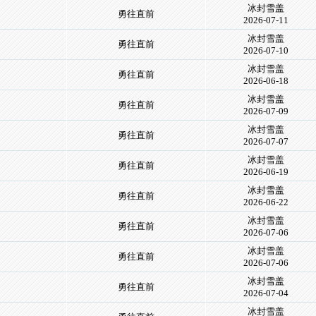
冰封雪盖
勇往直前
2026-07-11
冰封雪盖
勇往直前
2026-07-10
冰封雪盖
勇往直前
2026-06-18
冰封雪盖
勇往直前
2026-07-09
冰封雪盖
勇往直前
2026-07-07
冰封雪盖
勇往直前
2026-06-19
冰封雪盖
勇往直前
2026-06-22
冰封雪盖
勇往直前
2026-07-06
冰封雪盖
勇往直前
2026-07-06
冰封雪盖
勇往直前
2026-07-04
冰封雪盖