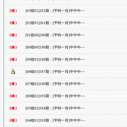
[03错01]202期：[平特一肖]中中中~~
[02错01]201期：[平特一肖]中中中~~
[01错00]200期：[平特一肖]中中中~~
[00错00]199期：[平特一肖]中中中~~
[09错03]198期：[平特一肖]中中中~~
[08错03]197期：[平特一肖]中中中~~
[07错02]196期：[平特一肖]中中中~~
[06错02]195期：[平特一肖]中中中~~
[05错02]194期：[平特一肖]中中中~~
[04错01]193期：[平特一肖]中中中~~