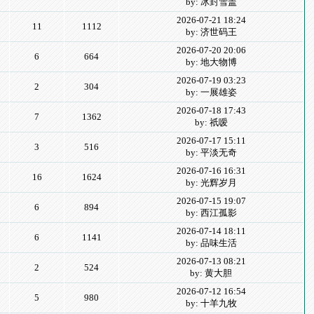
by: 冰封雪盖
2026-07-21 18:24
11
1112
by: 济世码王
2026-07-20 20:06
6
664
by: 地大物博
2026-07-19 03:23
2
304
by: 一展雄姿
2026-07-18 17:43
7
1362
by: 祇嗳
2026-07-17 15:11
3
516
by: 平淡无奇
2026-07-16 16:31
16
1624
by: 光辉岁月
2026-07-15 19:07
6
894
by: 西江孤影
2026-07-14 18:11
6
1141
by: 品味生活
2026-07-13 08:21
2
524
by: 黄大胆
2026-07-12 16:54
5
980
by: 十羊九牧