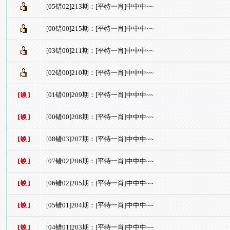
[05错02]213期：[平特一肖]中中中~~
[00错00]215期：[平特一肖]中中中~~
[03错00]211期：[平特一肖]中中中~~
[02错00]210期：[平特一肖]中中中~~
[01错00]209期：[平特一肖]中中中~~
[00错00]208期：[平特一肖]中中中~~
[08错03]207期：[平特一肖]中中中~~
[07错02]206期：[平特一肖]中中中~~
[06错02]205期：[平特一肖]中中中~~
[05错01]204期：[平特一肖]中中中~~
[04错01]203期：[平特一肖]中中中~~