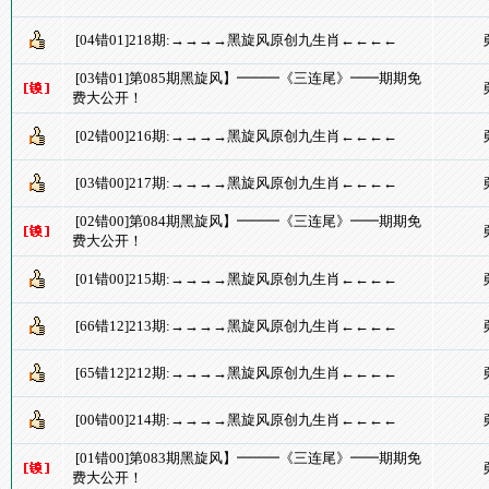
[04错01]218期:→→→→黑旋风原创九生肖←←←←
[03错01]第085期黑旋风】━━━《三连尾》━━期期免
费大公开！
[02错00]216期:→→→→黑旋风原创九生肖←←←←
[03错00]217期:→→→→黑旋风原创九生肖←←←←
[02错00]第084期黑旋风】━━━《三连尾》━━期期免
费大公开！
[01错00]215期:→→→→黑旋风原创九生肖←←←←
[66错12]213期:→→→→黑旋风原创九生肖←←←←
[65错12]212期:→→→→黑旋风原创九生肖←←←←
[00错00]214期:→→→→黑旋风原创九生肖←←←←
[01错00]第083期黑旋风】━━━《三连尾》━━期期免
费大公开！