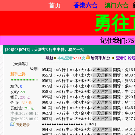
首页
香港六合
澳门六合
勇往
记住我们:7505
[20错03]074期：天涯客3 行中中特。稳的一批
导航
本帖查看
5713
次
给高手加分
查看〖论
【天涯客】
级别:
054期：∞3 行中∞<木+火+水>
↙天涯客↘
開獎：兔16 
新手上路
055期：∞3 行中∞<木+土+火>
↙天涯客↘
開獎：猪08 
056期：∞3 行中∞<木+水+火>
↙天涯客↘
開獎：狗33 
057期：∞3 行中∞<木+土+水>
↙天涯客↘
開獎：猴47 
精华:
0
058期：∞3 行中∞<木+金+水>
↙天涯客↘
開獎：牛42 
发帖:
221
059期：∞3 行中∞<木+火+金>
↙天涯客↘
開獎：猪20 
积分:
236 点
060期：∞3 行中∞<水+木+金>
↙天涯客↘
開獎：猪44 
金币:
1308 元
061期：∞3 行中∞<火+土+木>
↙天涯客↘
開獎：鸡46 
贡献值:
218 点
062期：∞3 行中∞<火+金+水>
↙天涯客↘
開獎：牛30 
注册:2023-09-15
063期：∞3 行中∞<火+金+土>
↙天涯客↘
開獎：龙27 
登录:2026-08-02
●●●●●●●●●●●●●●●●●（10-9）
历史记录
064期：∞3 行中∞<水+金+火>
↙天涯客↘
開獎：马01 
065期：∞3 行中∞<水+木+火>
↙天涯客↘
開獎：羊24 