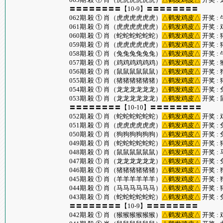
〓〓〓〓〓〓〓〓【10-9】〓〓〓〓〓〓〓〓
062期.殺 ① 肖（虎虎虎虎虎虎）
△鹤发鸡皮△
开奖 :
061期.殺 ① 肖（虎虎虎虎虎虎）
△鹤发鸡皮△
开奖 :
060期.殺 ① 肖（蛇蛇蛇蛇蛇蛇）
△鹤发鸡皮△
开奖 :
059期.殺 ① 肖（虎虎虎虎虎虎）
△鹤发鸡皮△
开奖 :
058期.殺 ① 肖（兔兔兔兔兔兔）
△鹤发鸡皮△
开奖 :
057期.殺 ① 肖（鸡鸡鸡鸡鸡鸡）
△鹤发鸡皮△
开奖 :
056期.殺 ① 肖（鼠鼠鼠鼠鼠鼠）
△鹤发鸡皮△
开奖 :
055期.殺 ① 肖（猪猪猪猪猪猪）
△鹤发鸡皮△
开奖 :
054期.殺 ① 肖（龙龙龙龙龙龙）
△鹤发鸡皮△
开奖 :
053期.殺 ① 肖（龙龙龙龙龙龙）
△鹤发鸡皮△
开奖 :
〓〓〓〓〓〓〓〓【10-10】〓〓〓〓〓〓〓〓
052期.殺 ① 肖（蛇蛇蛇蛇蛇蛇）
△鹤发鸡皮△
开奖 :
051期.殺 ① 肖（虎虎虎虎虎虎）
△鹤发鸡皮△
开奖 :
050期.殺 ① 肖（狗狗狗狗狗狗）
△鹤发鸡皮△
开奖 :
049期.殺 ① 肖（蛇蛇蛇蛇蛇蛇）
△鹤发鸡皮△
开奖 :
048期.殺 ① 肖（鼠鼠鼠鼠鼠鼠）
△鹤发鸡皮△
开奖 :
047期.殺 ① 肖（龙龙龙龙龙龙）
△鹤发鸡皮△
开奖 :
046期.殺 ① 肖（猪猪猪猪猪猪）
△鹤发鸡皮△
开奖 :
045期.殺 ① 肖（羊羊羊羊羊羊）
△鹤发鸡皮△
开奖 :
044期.殺 ① 肖（马马马马马马）
△鹤发鸡皮△
开奖 :
043期.殺 ① 肖（蛇蛇蛇蛇蛇蛇）
△鹤发鸡皮△
开奖 :
〓〓〓〓〓〓〓〓【10-9】〓〓〓〓〓〓〓〓
042期.殺 ① 肖（猴猴猴猴猴猴）
△鹤发鸡皮△
开奖 :