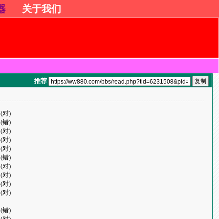
器
关于我们
推荐
(对)
(错)
(对)
(对)
(对)
(错)
(对)
(对)
(对)
(对)
(错)
(对)