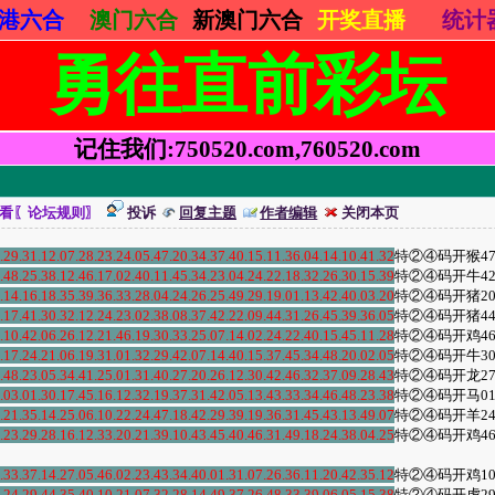
港六合
澳门六合
新澳门六合
开奖直播
统计
勇往直前彩坛
记住我们:750520.com,760520.com
看〖论坛规则〗
投诉
回复主题
作者编辑
关闭本页
.29.31.12.07.28.23.24.05.47.20.34.37.40.15.11.36.04.14.10.41.32
特②④码开猴47
.48.25.38.12.46.17.02.40.11.45.34.23.04.24.22.18.32.26.30.15.39
特②④码开牛42
.14.16.18.35.39.36.33.28.04.24.26.25.49.29.19.01.13.42.40.03.20
特②④码开猪20
.17.41.30.32.12.24.23.02.38.08.37.42.22.09.44.31.26.45.39.36.05
特②④码开猪44
.10.42.06.26.12.21.46.19.30.33.25.07.14.02.24.22.40.15.45.11.28
特②④码开鸡46
.17.24.21.06.19.31.01.32.29.42.07.14.40.15.37.45.34.48.20.02.05
特②④码开牛30
.48.23.05.34.41.25.01.31.40.27.20.26.12.30.42.46.32.37.09.28.43
特②④码开龙27
.03.01.30.17.45.16.12.32.19.37.31.42.05.13.43.33.34.46.48.23.38
特②④码开马01
.21.35.14.25.06.10.22.24.47.18.42.29.39.19.36.31.45.43.13.49.07
特②④码开羊24
.23.29.28.16.12.33.20.21.39.10.43.45.40.46.31.49.18.24.38.04.25
特②④码开鸡46
.33.37.14.27.05.46.02.23.43.34.40.01.31.07.26.36.11.20.42.35.12
特②④码开鸡10
.24.29.44.35.40.10.21.07.32.28.14.49.37.26.48.33.39.06.05.15.38
特②④码开虎29