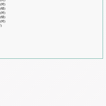
(对)
(错)
(对)
(错)
(对)
)