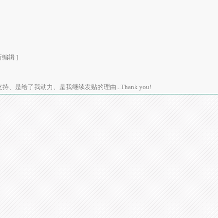
新编辑 ]
、是给了我动力、是我继续发贴的理由...Thank you!