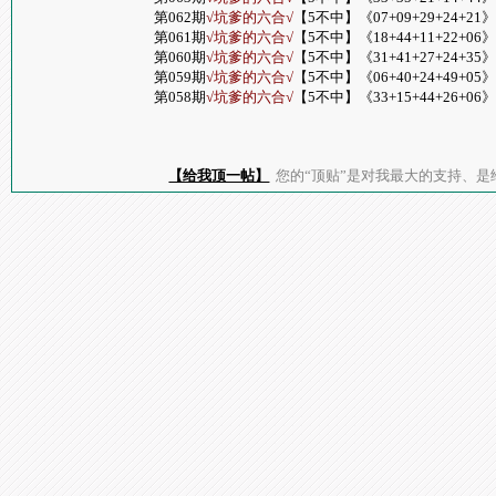
第062期
√坑爹的六合√
【5不中】《07+09+29+24+21》 T 
第061期
√坑爹的六合√
【5不中】《18+44+11+22+06》 T 
第060期
√坑爹的六合√
【5不中】《31+41+27+24+35》 T 
第059期
√坑爹的六合√
【5不中】《06+40+24+49+05》 T 
第058期
√坑爹的六合√
【5不中】《33+15+44+26+06》 T 
【给我顶一帖】
您的“顶贴”是对我最大的支持、是给了我