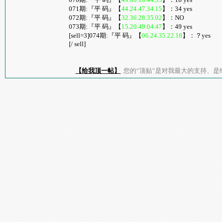
071期:『平 码』【
44.24.47.34.15
】：34 yes
072期:『平 码』【
32.36.28.35.02
】：NO
073期:『平 码』【
15.20.49.04.47
】：49 yes
[sell=3]074期:『平 码』【
06.24.35.22.18
】：？yes
[/ sell]
【给我顶一帖】
您的“顶贴”是对我最大的支持、是给了我