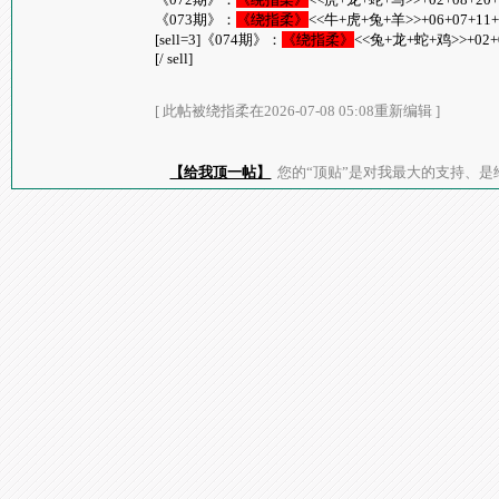
《073期》：
《绕指柔》
<<牛+虎+兔+羊>>+06+07+11+1
[sell=3]《074期》：
《绕指柔》
<<兔+龙+蛇+鸡>>+02+03
[/ sell]
[ 此帖被绕指柔在2026-07-08 05:08重新编辑 ]
【给我顶一帖】
您的“顶贴”是对我最大的支持、是给了我