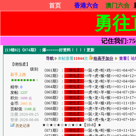
首页
香港六合
澳门六合
勇往
记住我们:7505
[13错02]《074期》：爆======好资料！！！！更新
导航
本帖查看
11044
次
给高手加分
查看〖论
【绕指柔】
级别:
《061期》：
《绕指柔》
<<鼠+虎+蛇+鸡>>+01+04+07+1
新手上路
《062期》：
《绕指柔》
<<牛+虎+猴+猪>>+02+04+12+2
《063期》：
《绕指柔》
<<兔+龙+蛇+羊>>+02+04+06+1
《064期》：
《绕指柔》
<<牛+龙+猴+鸡>>+01+11+14+1
精华:
0
《065期》：
《绕指柔》
<<虎+蛇+羊+猴>>+04+07+29+3
发帖:
1237
《066期》：
《绕指柔》
<<兔+龙+马+猴>>+03+13+17+2
积分:
1690 点
《067期》：
《绕指柔》
<<鼠+羊+猴+鸡>>+01+11+19+2
金币:
2665 元
《068期》：
《绕指柔》
<<虎+羊+鸡+狗>>+03+08+11+1
贡献值:
1168 点
《069期》：
《绕指柔》
<<鼠+龙+马+猴>>+01+05+07+0
注册:2020-09-25
《070期》：
《绕指柔》
<<鼠+虎+兔+龙>>+03+07+16+1
登录:2026-08-06
★☆★☆★☆★☆★☆★【10-8】★
历史记录
《071期》：
《绕指柔》
<<鼠+兔+蛇+猴>>+10+11+13+1
《072期》：
《绕指柔》
<<虎+龙+蛇+马>>+02+08+20+2