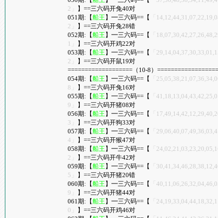
2」
】==三六码开兔40对
051期:【
船王
】━三六码==【
「14,12,44,31,07,22,19,08
2」
】==三六码开兔28错
052期:【
船王
】━三六码==【
「18,07,30,42,27,26,48,29
1」
】==三六码开鸡22对
053期:【
船王
】━三六码==【
「29,14,04,37,30,33,01,15
2」
】==三六码开鼠19对
===================（10-8）=================
054期:【
船王
】━三六码==【
「25,05,38,21,07,36,34,06
8」
】==三六码开兔16对
055期:【
船王
】━三六码==【
「41,18,13,04,43,42,25,01
9」
】==三六码开猪08对
056期:【
船王
】━三六码==【
「17,49,14,42,12,29,40,20
3」
】==三六码开狗33对
057期:【
船王
】━三六码==【
「29,06,40,07,49,36,03,41
4」
】==三六码开猴47对
058期:【
船王
】━三六码==【
「24,02,21,03,23,20,05,16
2」
】==三六码开牛42对
059期:【
船王
】━三六码==【
「30,41,34,46,28,38,12,40
5」
】==三六码开猪20错
060期:【
船王
】━三六码==【
「40,11,06,26,32,04,46,05
9」
】==三六码开猪44对
061期:【
船王
】━三六码==【
「24,19,33,04,44,18,32,11
0」
】==三六码开鸡46对