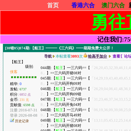
首页
香港六合
澳门六合
勇往
记住我们:7505
[30错05]074期:【船王】━━━《三六码》━━期期免费大公开！
导航
本帖查看
3093
次
给高手加分
查看〖论
【船王】
级别:
044期:【
船王
】━三六码==【
「26,20,45,32,39,46,11,49
侠客
8」
】==三六码开猪08对
045期:【
船王
】━三六码==【
「14,29,19,43,40,49,45,11
8」
】==三六码开狗09对
精华:
0
046期:【
船王
】━三六码==【
「26,29,04,06,41,48,36,19
发帖:
6737
2」
】==三六码开狗09错
积分:
6852 点
047期:【
船王
】━三六码==【
「31,23,46,37,34,33,15,24
金币:
231 元
8」
】==三六码开兔04对
贡献值:
6598 点
048期:【
船王
】━三六码==【
「06,19,36,09,39,08,25,01
注册:2016-07-31
9」
】==三六码开马49对
登录:2026-08-08
049期:【
船王
】━三六码==【
「13,11,05,45,12,25,14,41
历史记录
7」
】==三六码开猪08对
050期:【
船王
】━三六码==【
「37,36,48,38,34,11,49,41