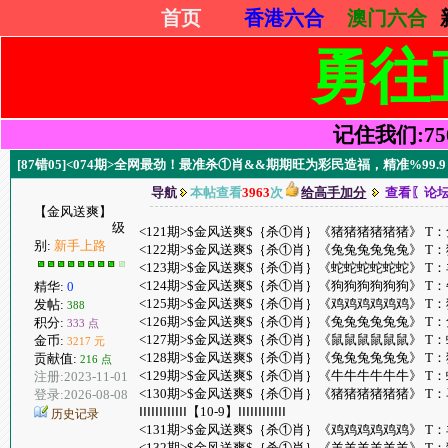
首页
香港六合
澳门六合
勇往
记住我们:7505
[87错05]<074期>全网最劲！最准杀①肖&&期期旺为彩民造福，精准%99.
导航
本帖查看
3963
次
给高手加分
查看〖论
【金风送爽】
级
<121期>$金风送爽$｛杀①肖｝《猪猪猪猪猪猪》 T：
别:
新手上路
<122期>$金风送爽$｛杀①肖｝《兔兔兔兔兔兔》 T：
<123期>$金风送爽$｛杀①肖｝《蛇蛇蛇蛇蛇蛇》 T：
<124期>$金风送爽$｛杀①肖｝《狗狗狗狗狗狗》 T：
精华:
0
<125期>$金风送爽$｛杀①肖｝《鸡鸡鸡鸡鸡鸡》 T：
发帖:
388
<126期>$金风送爽$｛杀①肖｝《兔兔兔兔兔兔》 T：
积分:
333 点
<127期>$金风送爽$｛杀①肖｝《鼠鼠鼠鼠鼠鼠》 T：
金币:
3217 元
<128期>$金风送爽$｛杀①肖｝《兔兔兔兔兔兔》 T：
贡献值:
216 点
<129期>$金风送爽$｛杀①肖｝《牛牛牛牛牛牛》 T：
注册:2023-11-01
<130期>$金风送爽$｛杀①肖｝《猪猪猪猪猪猪》 T：
登录:2026-08-08
ⅠⅠⅠⅠⅠⅠⅠⅠⅠⅠⅠⅠ【10-9】ⅠⅠⅠⅠⅠⅠⅠⅠⅠⅠⅠⅠ
历史记录
<131期>$金风送爽$｛杀①肖｝《鸡鸡鸡鸡鸡鸡》 T：
<132期>$金风送爽$｛杀①肖｝《羊羊羊羊羊羊》 T：