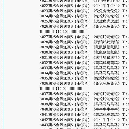
<021期>$金风送爽$｛杀①肖｝《狗狗狗狗狗狗》 T：
<022期>$金风送爽$｛杀①肖｝《牛牛牛牛牛牛》 T：
<023期>$金风送爽$｛杀①肖｝《兔兔兔兔兔兔》 T：
<024期>$金风送爽$｛杀①肖｝《蛇蛇蛇蛇蛇蛇》 T：
<025期>$金风送爽$｛杀①肖｝《虎虎虎虎虎虎》 T：
<026期>$金风送爽$｛杀①肖｝《兔兔兔兔兔兔》 T：
ⅠⅠⅠⅠⅠⅠⅠⅠⅠⅠⅠⅠ【10-10】ⅠⅠⅠⅠⅠⅠⅠⅠⅠⅠⅠⅠ
<027期>$金风送爽$｛杀①肖｝《蛇蛇蛇蛇蛇蛇》 T：
<028期>$金风送爽$｛杀①肖｝《鸡鸡鸡鸡鸡鸡》 T：
<029期>$金风送爽$｛杀①肖｝《鼠鼠鼠鼠鼠鼠》 T：
<030期>$金风送爽$｛杀①肖｝《鼠鼠鼠鼠鼠鼠》 T：
<031期>$金风送爽$｛杀①肖｝《猪猪猪猪猪猪》 T：
<032期>$金风送爽$｛杀①肖｝《鸡鸡鸡鸡鸡鸡》 T：
<033期>$金风送爽$｛杀①肖｝《马马马马马马》 T：
<034期>$金风送爽$｛杀①肖｝《马马马马马马》 T：
<035期>$金风送爽$｛杀①肖｝《蛇蛇蛇蛇蛇蛇》 T：
<036期>$金风送爽$｛杀①肖｝《兔兔兔兔兔兔》 T：
ⅠⅠⅠⅠⅠⅠⅠⅠⅠⅠⅠⅠ【10-9】ⅠⅠⅠⅠⅠⅠⅠⅠⅠⅠⅠⅠ
<037期>$金风送爽$｛杀①肖｝《蛇蛇蛇蛇蛇蛇》 T：
<038期>$金风送爽$｛杀①肖｝《蛇蛇蛇蛇蛇蛇》 T：
<039期>$金风送爽$｛杀①肖｝《马马马马马马》 T：
<040期>$金风送爽$｛杀①肖｝《牛牛牛牛牛牛》 T：
<041期>$金风送爽$｛杀①肖｝《鸡鸡鸡鸡鸡鸡》 T：
<042期>$金风送爽$｛杀①肖｝《牛牛牛牛牛牛》 T：
<043期>$金风送爽$｛杀①肖｝《马马马马马马》 T：