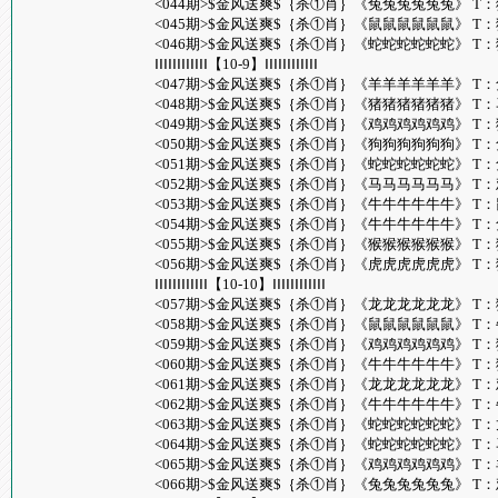
<044期>$金风送爽$｛杀①肖｝《兔兔兔兔兔兔》 T：
<045期>$金风送爽$｛杀①肖｝《鼠鼠鼠鼠鼠鼠》 T：
<046期>$金风送爽$｛杀①肖｝《蛇蛇蛇蛇蛇蛇》 T：
ⅠⅠⅠⅠⅠⅠⅠⅠⅠⅠⅠⅠ【10-9】ⅠⅠⅠⅠⅠⅠⅠⅠⅠⅠⅠⅠ
<047期>$金风送爽$｛杀①肖｝《羊羊羊羊羊羊》 T：
<048期>$金风送爽$｛杀①肖｝《猪猪猪猪猪猪》 T：
<049期>$金风送爽$｛杀①肖｝《鸡鸡鸡鸡鸡鸡》 T：
<050期>$金风送爽$｛杀①肖｝《狗狗狗狗狗狗》 T：
<051期>$金风送爽$｛杀①肖｝《蛇蛇蛇蛇蛇蛇》 T：
<052期>$金风送爽$｛杀①肖｝《马马马马马马》 T：
<053期>$金风送爽$｛杀①肖｝《牛牛牛牛牛牛》 T：
<054期>$金风送爽$｛杀①肖｝《牛牛牛牛牛牛》 T：
<055期>$金风送爽$｛杀①肖｝《猴猴猴猴猴猴》 T：
<056期>$金风送爽$｛杀①肖｝《虎虎虎虎虎虎》 T：
ⅠⅠⅠⅠⅠⅠⅠⅠⅠⅠⅠⅠ【10-10】ⅠⅠⅠⅠⅠⅠⅠⅠⅠⅠⅠⅠ
<057期>$金风送爽$｛杀①肖｝《龙龙龙龙龙龙》 T：
<058期>$金风送爽$｛杀①肖｝《鼠鼠鼠鼠鼠鼠》 T：
<059期>$金风送爽$｛杀①肖｝《鸡鸡鸡鸡鸡鸡》 T：
<060期>$金风送爽$｛杀①肖｝《牛牛牛牛牛牛》 T：
<061期>$金风送爽$｛杀①肖｝《龙龙龙龙龙龙》 T：
<062期>$金风送爽$｛杀①肖｝《牛牛牛牛牛牛》 T：
<063期>$金风送爽$｛杀①肖｝《蛇蛇蛇蛇蛇蛇》 T：
<064期>$金风送爽$｛杀①肖｝《蛇蛇蛇蛇蛇蛇》 T：
<065期>$金风送爽$｛杀①肖｝《鸡鸡鸡鸡鸡鸡》 T：
<066期>$金风送爽$｛杀①肖｝《兔兔兔兔兔兔》 T：