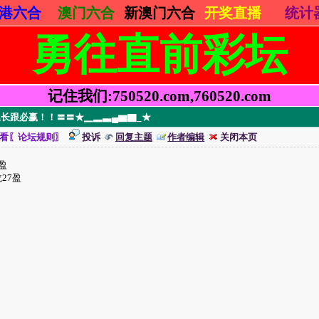
港六合
澳门六合
新澳门六合
开奖直播
统计
勇往直前彩坛
记住我们:750520.com,760520.com
特尾长跟必赢！！〓〓★▁▂▃▄▆▇_★
看〖论坛规则〗
投诉
回复主题
作者编辑
关闭本页
0盈
龙27盈