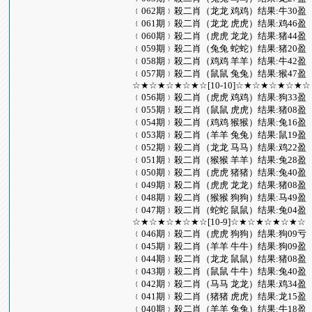
﹛062期﹜殺二肖（龙龙 鸡鸡）结果:牛30盈
﹛061期﹜殺二肖（龙龙 虎虎）结果:鸡46盈
﹛060期﹜殺二肖（虎虎 龙龙）结果:猪44盈
﹛059期﹜殺二肖（兔兔 蛇蛇）结果:猪20盈
﹛058期﹜殺二肖（鸡鸡 羊羊）结果:牛42盈
﹛057期﹜殺二肖（鼠鼠 兔兔）结果:猴47盈
☆★☆★☆★☆★☆[10-10]☆★☆★☆★☆★☆
﹛056期﹜殺二肖（虎虎 鸡鸡）结果:狗33盈
﹛055期﹜殺二肖（鼠鼠 虎虎）结果:猪08盈
﹛054期﹜殺二肖（鸡鸡 猴猴）结果:兔16盈
﹛053期﹜殺二肖（羊羊 兔兔）结果:鼠19盈
﹛052期﹜殺二肖（龙龙 马马）结果:鸡22盈
﹛051期﹜殺二肖（猴猴 羊羊）结果:兔28盈
﹛050期﹜殺二肖（虎虎 猪猪）结果:兔40盈
﹛049期﹜殺二肖（虎虎 龙龙）结果:猪08盈
﹛048期﹜殺二肖（猴猴 狗狗）结果:马49盈
﹛047期﹜殺二肖（蛇蛇 鼠鼠）结果:兔04盈
☆★☆★☆★☆★☆[10-9]☆★☆★☆★☆★☆
﹛046期﹜殺二肖（虎虎 狗狗）结果:狗09亏
﹛045期﹜殺二肖（羊羊 牛牛）结果:狗09盈
﹛044期﹜殺二肖（龙龙 鼠鼠）结果:猪08盈
﹛043期﹜殺二肖（鼠鼠 牛牛）结果:兔40盈
﹛042期﹜殺二肖（马马 龙龙）结果:鸡34盈
﹛041期﹜殺二肖（猪猪 虎虎）结果:龙15盈
﹛040期﹜殺二肖（羊羊 兔兔）结果:牛18盈