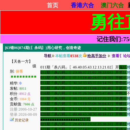
首页
香港六合
澳门六合
勇往
记住我们:7505
[63错06]074期{〖杀码〗}用心研究，创造奇迹
导航
本帖查看
8538
次
给高手加分
查看〖论
【天各一方】
级
011期「杀八码」〖46.40.05.43.12.13.21.02〗开
兔15
别:
侠客
012期「杀八码」〖23.36.37.21.02.28.33.04〗开
羊11
013期「杀八码」〖41.14.18.40.24.07.19.10〗开
猴46
014期「杀八码」〖30.34.33.45.31.04.14.29〗开
牛05
精华:
0
015期「杀八码」〖43.02.36.11.04.22.09.46〗开
鼠42
发帖:
8011
016期「杀八码」〖18.31.26.20.07.15.47.40〗开
狗20
积分:
8912 点
017期「杀八码」〖46.13.45.43.18.12.35.31〗开
虎40
金币:
1064 元
018期「杀八码」〖39.14.19.35.06.36.04.42〗开
猴10
贡献值:
7666 点
019期「杀八码」〖12.43.25.38.32.21.34.28〗开
虎04
注册:2006-10-27
020期「杀八码」〖09.46.45.38.30.40.18.21〗开
狗33
登录:2026-08-09
●●●●●●●●●●●●●●●●●{10-9}
历史记录
021期「杀八码」〖28.45.10.24.32.35.36.34〗开
羊12
022期「杀八码」〖45.22.14.07.44.13.31.23〗开
鸡34