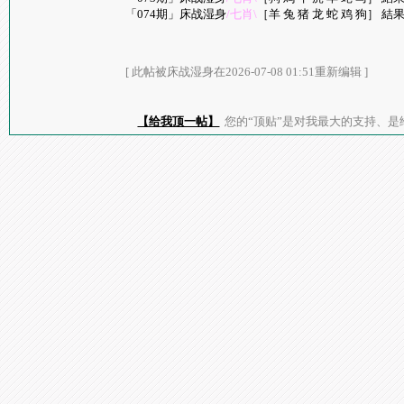
「074期」床战湿身
/七肖\
［羊 兔 猪 龙 蛇 鸡 狗］ 結果 :
[ 此帖被床战湿身在2026-07-08 01:51重新编辑 ]
【给我顶一帖】
您的“顶贴”是对我最大的支持、是给了我