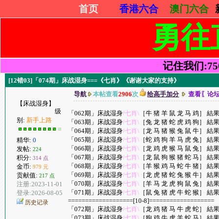
首页
香港六合
澳门六合
勇往
记住我们:7505
[12错03]「074期」床战湿身===《七肖》《谢谢大家的支持》
导航
本帖查看
2906
次
给高手加分
查看〖论
【床战湿身】
级
「062期」床战湿身
/七肖\
［牛 猪 羊 鼠 龙 马 鸡］ 結果 
别:
新手上路
「063期」床战湿身
/七肖\
［兔 龙 猪 蛇 虎 鸡 狗］ 結果 
「064期」床战湿身
/七肖\
［龙 马 猪 猴 兔 鼠 牛］ 結果 
「065期」床战湿身
/七肖\
［蛇 鸡 狗 羊 马 虎 兔］ 結果 
精华:
0
「066期」床战湿身
/七肖\
［龙 鸡 虎 猴 马 鼠 兔］ 結果 
发帖:
224
「067期」床战湿身
/七肖\
［龙 鼠 狗 猴 猪 蛇 马］ 結果
积分:
314 点
「068期」床战湿身
/七肖\
［羊 猴 鸡 马 蛇 牛 猪］ 結果
金币:
979 元
「069期」床战湿身
/七肖\
［龙 虎 猪 蛇 兔 猴 牛］ 結果 
贡献值:
217 点
「070期」床战湿身
/七肖\
［羊 马 龙 虎 狗 鼠 兔］ 結果 
注册:2023-11-01
「071期」床战湿身
/七肖\
［鼠 兔 猪 虎 牛 蛇 猴］ 結果 
登录:2026-08-05
===================[10-8]===================
历史记录
「072期」床战湿身
/七肖\
［龙 鸡 猪 马 牛 虎 蛇］ 結果 
「073期」床战湿身
/七肖\
［狗 鸡 牛 虎 羊 蛇 马］ 結果