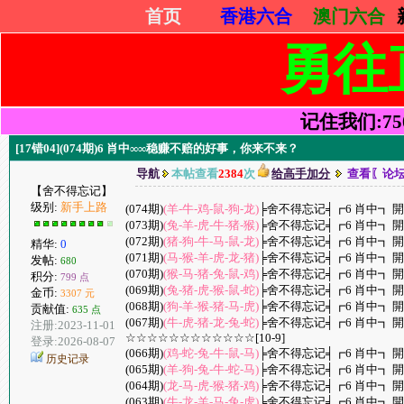
首页
香港六合
澳门六合
勇往
记住我们:7505
[17错04](074期)6 肖中∞∞稳赚不赔的好事，你来不来？
导航
本帖查看
2384
次
给高手加分
查看〖论
【舍不得忘记】
级别:
新手上路
(074期)
(羊-牛-鸡-鼠-狗-龙)
╞舍不得忘记╡┏6 肖中┓ 開獎
(073期)
(兔-羊-虎-牛-猪-猴)
╞舍不得忘记╡┏6 肖中┓ 開獎
(072期)
(猪-狗-牛-马-鼠-龙)
╞舍不得忘记╡┏6 肖中┓ 開獎
精华:
0
(071期)
(马-猴-羊-虎-龙-猪)
╞舍不得忘记╡┏6 肖中┓ 開獎
发帖:
680
(070期)
(猴-马-猪-兔-鼠-鸡)
╞舍不得忘记╡┏6 肖中┓ 開獎
积分:
799 点
(069期)
(兔-猪-虎-猴-鼠-蛇)
╞舍不得忘记╡┏6 肖中┓ 開獎
金币:
3307 元
(068期)
(狗-羊-猴-猪-马-虎)
╞舍不得忘记╡┏6 肖中┓ 開獎
贡献值:
635 点
(067期)
(牛-虎-猪-龙-兔-蛇)
╞舍不得忘记╡┏6 肖中┓ 開獎
注册:2023-11-01
☆☆☆☆☆☆☆☆☆☆☆☆[10-9]
登录:2026-08-07
(066期)
(鸡-蛇-兔-牛-鼠-马)
╞舍不得忘记╡┏6 肖中┓ 開獎
历史记录
(065期)
(羊-狗-兔-牛-蛇-马)
╞舍不得忘记╡┏6 肖中┓ 開獎
(064期)
(龙-马-虎-猴-猪-鸡)
╞舍不得忘记╡┏6 肖中┓ 開獎
(063期)
(牛-龙-羊-马-兔-虎)
╞舍不得忘记╡┏6 肖中┓ 開獎