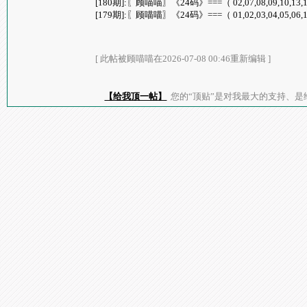
[180期]:〖顾喵喵〗《24码》===（ 02,07,08,09,10,13,14,16
[179期]:〖顾喵喵〗《24码》===（ 01,02,03,04,05,06,10,11
[ 此帖被顾喵喵在2026-07-08 00:46重新编辑 ]
【给我顶一帖】
您的“顶贴”是对我最大的支持、是给了我