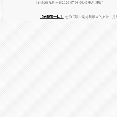
[ 此帖被九肖王在2026-07-08 00:43重新编辑 ]
【给我顶一帖】
您的“顶贴”是对我最大的支持、是给了我