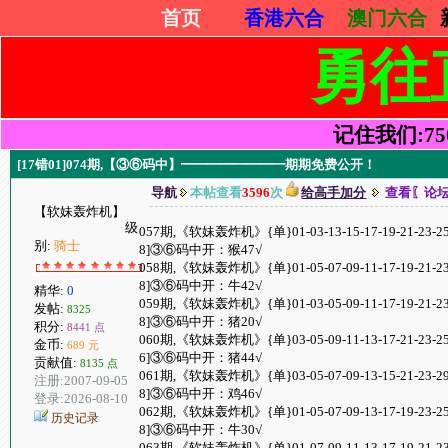
首页
香港六合
澳门六合
勇往
记住我们:7505
[17错01]074期,【③⑥码中】━━━━━━━━期期免费公开！
导航
本帖查看
3596
次
给高手加分
查看〖论
【软妹轰炸机】
级
057期,《软妹轰炸机》{单}01-03-13-15-17-19-21-23-25-27-2
别:
骑士
8]③⑥码中开：猴47√
058期,《软妹轰炸机》{单}01-05-07-09-11-17-19-21-23-25-2
8]③⑥码中开：牛42√
精华:
0
059期,《软妹轰炸机》{单}01-03-05-09-11-17-19-21-23-25-2
发帖:
8325
8]③⑥码中开：猪20√
积分:
8441 点
060期,《软妹轰炸机》{单}03-05-09-11-13-17-21-23-25-27-2
金币:
689 元
6]③⑥码中开：猪44√
贡献值:
8135 点
061期,《软妹轰炸机》{单}03-05-07-09-13-15-21-23-29-31-3
注册:2007-09-05
8]③⑥码中开：鸡46√
登录:2026-08-10
062期,《软妹轰炸机》{单}01-05-07-09-13-17-19-23-25-29-3
历史记录
8]③⑥码中开：牛30√
063期,《软妹轰炸机》{单}01-07-09-11-13-17-19-21-23-25-2