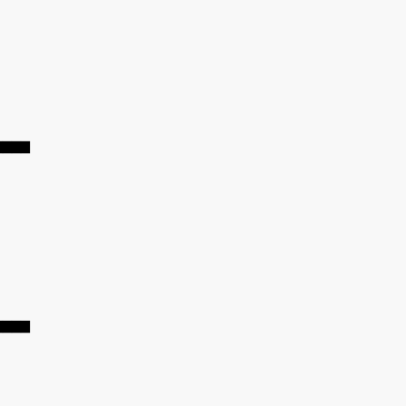
▇▇▇▇
▇▇▇▇