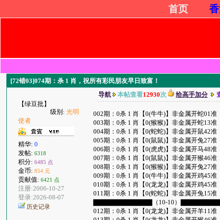
首页
香
[72错03]074期：杀 1 肖，祝所有彩民朋友早日致富！
导航
本帖查看
12930
次
给高手加分
【绿豆批】
级别:
光明
002期：0杀 1 肖【0(牛牛)】非金属开蛇01准
使者
003期：0杀 1 肖【0(猴猴)】非金属开蛇13准
004期：0杀 1 肖【0(蛇蛇)】非金属开鼠42准
005期：0杀 1 肖【0(鼠鼠)】非金属开兔27准
精华:
0
006期：0杀 1 肖【0(虎虎)】非金属开马48准
发帖:
6318
007期：0杀 1 肖【0(鼠鼠)】非金属开猴46准
积分:
6485 点
008期：0杀 1 肖【0(猴猴)】非金属开兔27准
金币:
854 元
009期：0杀 1 肖【0(牛牛)】非金属开鸡45准
贡献值:
6421 点
010期：0杀 1 肖【0(龙龙)】非金属开鸡45准
注册:2006-10-27
011期：0杀 1 肖【0(蛇蛇)】非金属开兔15准
登录:2026-08-07
▇▇▇▇▇▇▇▇▇▇▇▇（10-10）▇▇▇▇▇▇▇
历史记录
012期：0杀 1 肖【0(龙龙)】非金属开羊11准
013期：0杀 1 肖【0(龙龙)】非金属开猴46准