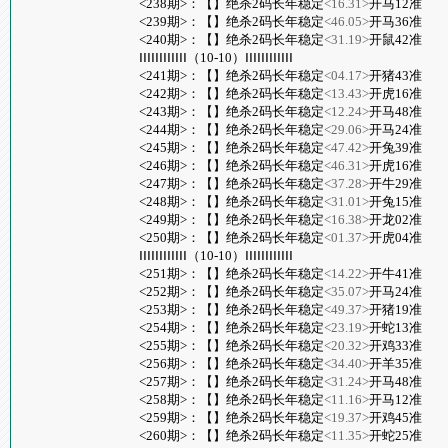
<238期>：【】绝杀2码长年稳定
<16.31>
开马12准
<239期>：【】绝杀2码长年稳定
<46.05>
开马36准
<240期>：【】绝杀2码长年稳定
<31.19>
开鼠42准
ⅠⅠⅠⅠⅠⅠⅠⅠⅠⅠⅠⅠ（10-10）ⅠⅠⅠⅠⅠⅠⅠⅠⅠⅠⅠⅠ
<241期>：【】绝杀2码长年稳定
<04.17>
开猪43准
<242期>：【】绝杀2码长年稳定
<13.43>
开虎16准
<243期>：【】绝杀2码长年稳定
<12.24>
开马48准
<244期>：【】绝杀2码长年稳定
<29.06>
开马24准
<245期>：【】绝杀2码长年稳定
<47.42>
开兔39准
<246期>：【】绝杀2码长年稳定
<46.31>
开虎16准
<247期>：【】绝杀2码长年稳定
<37.28>
开牛29准
<248期>：【】绝杀2码长年稳定
<31.01>
开兔15准
<249期>：【】绝杀2码长年稳定
<16.38>
开龙02准
<250期>：【】绝杀2码长年稳定
<01.37>
开虎04准
ⅠⅠⅠⅠⅠⅠⅠⅠⅠⅠⅠⅠ（10-10）ⅠⅠⅠⅠⅠⅠⅠⅠⅠⅠⅠⅠ
<251期>：【】绝杀2码长年稳定
<14.22>
开牛41准
<252期>：【】绝杀2码长年稳定
<35.07>
开马24准
<253期>：【】绝杀2码长年稳定
<49.37>
开猪19准
<254期>：【】绝杀2码长年稳定
<23.19>
开蛇13准
<255期>：【】绝杀2码长年稳定
<20.32>
开鸡33准
<256期>：【】绝杀2码长年稳定
<34.40>
开羊35准
<257期>：【】绝杀2码长年稳定
<31.24>
开马48准
<258期>：【】绝杀2码长年稳定
<11.16>
开马12准
<259期>：【】绝杀2码长年稳定
<19.37>
开鸡45准
<260期>：【】绝杀2码长年稳定
<11.35>
开蛇25准