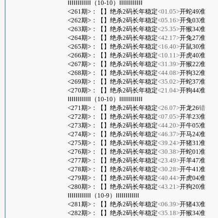
ⅠⅠⅠⅠⅠⅠⅠⅠⅠⅠⅠⅠ（10-10）ⅠⅠⅠⅠⅠⅠⅠⅠⅠⅠⅠⅠ
<261期>：【】绝杀2码长年稳定
<01.05>
开蛇49准
<262期>：【】绝杀2码长年稳定
<05.16>
开兔03准
<263期>：【】绝杀2码长年稳定
<25.35>
开猴34准
<264期>：【】绝杀2码长年稳定
<42.17>
开兔27准
<265期>：【】绝杀2码长年稳定
<16.40>
开鼠30准
<266期>：【】绝杀2码长年稳定
<10.11>
开虎40准
<267期>：【】绝杀2码长年稳定
<31.39>
开猴22准
<268期>：【】绝杀2码长年稳定
<44.08>
开狗32准
<269期>：【】绝杀2码长年稳定
<35.02>
开蛇37准
<270期>：【】绝杀2码长年稳定
<21.04>
开狗44准
ⅠⅠⅠⅠⅠⅠⅠⅠⅠⅠⅠⅠ（10-10）ⅠⅠⅠⅠⅠⅠⅠⅠⅠⅠⅠⅠ
<271期>：【】绝杀2码长年稳定
<26.07>
开龙26
错
<272期>：【】绝杀2码长年稳定
<07.05>
开羊23准
<273期>：【】绝杀2码长年稳定
<44.20>
开牛05准
<274期>：【】绝杀2码长年稳定
<46.37>
开马24准
<275期>：【】绝杀2码长年稳定
<39.24>
开猪31准
<276期>：【】绝杀2码长年稳定
<30.38>
开蛇01准
<277期>：【】绝杀2码长年稳定
<23.49>
开羊47准
<278期>：【】绝杀2码长年稳定
<30.28>
开牛41准
<279期>：【】绝杀2码长年稳定
<40.44>
开虎04准
<280期>：【】绝杀2码长年稳定
<43.21>
开狗20准
ⅠⅠⅠⅠⅠⅠⅠⅠⅠⅠⅠⅠ（10-9）ⅠⅠⅠⅠⅠⅠⅠⅠⅠⅠⅠⅠ
<281期>：【】绝杀2码长年稳定
<06.39>
开猪43准
<282期>：【】绝杀2码长年稳定
<35.18>
开猴34准