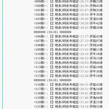
<099期>：【】绝杀2码长年稳定
<26.15>
开猴23准
<100期>：【】绝杀2码长年稳定
<24.36>
开狗45准
<101期>：【】绝杀2码长年稳定
<01.07>
开狗33准
<102期>：【】绝杀2码长年稳定
<38.43>
开牛30准
<103期>：【】绝杀2码长年稳定
<39.20>
开龙03准
<104期>：【】绝杀2码长年稳定
<38.28>
开牛42准
<105期>：【】绝杀2码长年稳定
<38.45>
开猪20准
ⅠⅠⅠⅠⅠⅠⅠⅠⅠⅠⅠⅠ（10-10）ⅠⅠⅠⅠⅠⅠⅠⅠⅠⅠⅠⅠ
<106期>：【】绝杀2码长年稳定
<11.17>
开鼠43准
<107期>：【】绝杀2码长年稳定
<27.13>
开鼠07准
<108期>：【】绝杀2码长年稳定
<41.47>
开鸡34准
<109期>：【】绝杀2码长年稳定
<13.42>
开猴11准
<110期>：【】绝杀2码长年稳定
<28.14>
开牛18准
<111期>：【】绝杀2码长年稳定
<06.35>
开马13准
<112期>：【】绝杀2码长年稳定
<30.03>
开鸡46准
<113期>：【】绝杀2码长年稳定
<03.10>
开鼠19准
<114期>：【】绝杀2码长年稳定
<37.41>
开牛30准
<115期>：【】绝杀2码长年稳定
<22.28>
开牛18准
ⅠⅠⅠⅠⅠⅠⅠⅠⅠⅠⅠⅠ（10-10）ⅠⅠⅠⅠⅠⅠⅠⅠⅠⅠⅠⅠ
<116期>：【】绝杀2码长年稳定
<06.33>
开鼠43准
<117期>：【】绝杀2码长年稳定
<28.31>
开兔16准
<118期>：【】绝杀2码长年稳定
<39.41>
开龙39
错
<119期>：【】绝杀2码长年稳定
<17.46>
开兔04准
<120期>：【】绝杀2码长年稳定
<31.42>
开龙15准
<121期>：【】绝杀2码长年稳定
<34.14>
开狗33准