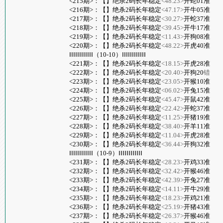
<215期>：【】绝杀2码长年稳定
<48.23>
开蛇01准
<216期>：【】绝杀2码长年稳定
<47.17>
开牛05准
<217期>：【】绝杀2码长年稳定
<30.27>
开蛇37准
<218期>：【】绝杀2码长年稳定
<39.45>
开牛17准
<219期>：【】绝杀2码长年稳定
<11.43>
开狗08准
<220期>：【】绝杀2码长年稳定
<48.22>
开虎40准
ⅠⅠⅠⅠⅠⅠⅠⅠⅠⅠⅠⅠ（10-10）ⅠⅠⅠⅠⅠⅠⅠⅠⅠⅠⅠⅠ
<221期>：【】绝杀2码长年稳定
<18.15>
开虎28准
<222期>：【】绝杀2码长年稳定
<20.40>
开狗20
错
<223期>：【】绝杀2码长年稳定
<23.05>
开猴10准
<224期>：【】绝杀2码长年稳定
<06.02>
开兔15准
<225期>：【】绝杀2码长年稳定
<45.47>
开鼠42准
<226期>：【】绝杀2码长年稳定
<22.42>
开蛇37准
<227期>：【】绝杀2码长年稳定
<11.25>
开猪19准
<228期>：【】绝杀2码长年稳定
<38.40>
开羊11准
<229期>：【】绝杀2码长年稳定
<11.04>
开虎28准
<230期>：【】绝杀2码长年稳定
<36.44>
开狗32准
ⅠⅠⅠⅠⅠⅠⅠⅠⅠⅠⅠⅠ（10-9）ⅠⅠⅠⅠⅠⅠⅠⅠⅠⅠⅠⅠ
<231期>：【】绝杀2码长年稳定
<28.23>
开鸡33准
<232期>：【】绝杀2码长年稳定
<32.42>
开猴46准
<233期>：【】绝杀2码长年稳定
<42.39>
开兔27准
<234期>：【】绝杀2码长年稳定
<14.11>
开牛29准
<235期>：【】绝杀2码长年稳定
<18.23>
开鸡21准
<236期>：【】绝杀2码长年稳定
<25.19>
开猪43准
<237期>：【】绝杀2码长年稳定
<26.37>
开猴46准